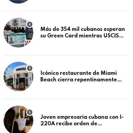
Mandamus
Más de 354 mil cubanos esperan
su Green Card mientras USCIS
acumula 1.5 millones de
residencias pendientes
Icónico restaurante de Miami
Beach cierra repentinamente
después de 15 años en South
Beach
Joven empresaria cubana con I-
220A recibe orden de
deportación: “Todavía no me