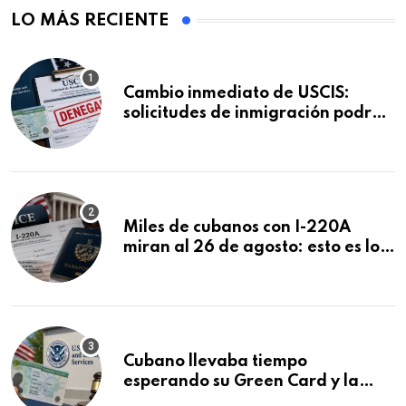
LO MÁS RECIENTE
Cambio inmediato de USCIS:
solicitudes de inmigración podrán
ser negadas sin previo aviso
Miles de cubanos con I-220A
miran al 26 de agosto: esto es lo
que podría decidirse en una
audiencia clave
Cubano llevaba tiempo
esperando su Green Card y la
obtuvo en 20 días tras Writ of