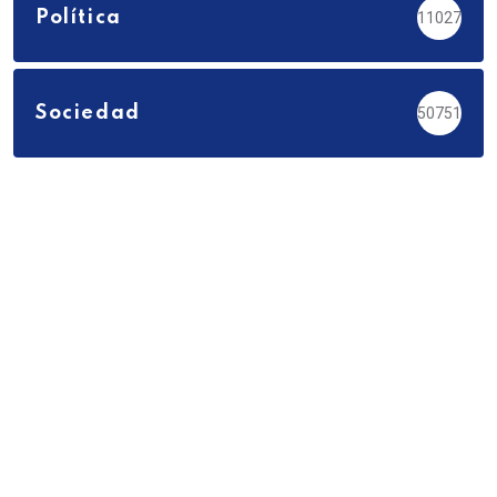
Política
11027
Sociedad
50751