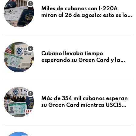
Miles de cubanos con I-220A
miran al 26 de agosto: esto es lo
que podría decidirse en una
audiencia clave
Cubano llevaba tiempo
esperando su Green Card y la
obtuvo en 20 días tras Writ of
Mandamus
Más de 354 mil cubanos esperan
su Green Card mientras USCIS
acumula 1.5 millones de
residencias pendientes