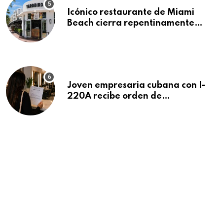
Icónico restaurante de Miami
Beach cierra repentinamente
después de 15 años en South
Beach
Joven empresaria cubana con I-
220A recibe orden de
deportación: “Todavía no me
puedo creer esta noticia”