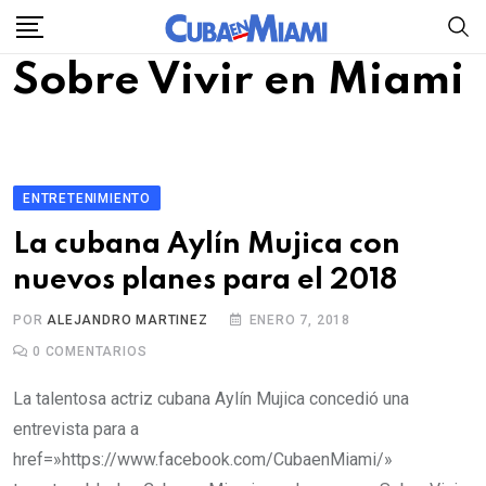
Skip
to
Sobre Vivir en Miami
content
ENTRETENIMIENTO
La cubana Aylín Mujica con
nuevos planes para el 2018
POR
ALEJANDRO MARTINEZ
ENERO 7, 2018
0
COMENTARIOS
La talentosa actriz cubana Aylín Mujica concedió una
entrevista para a
href=»https://www.facebook.com/CubaenMiami/»