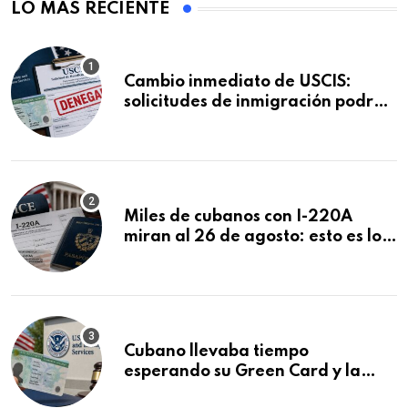
LO MÁS RECIENTE
Cambio inmediato de USCIS:
solicitudes de inmigración podrán
ser negadas sin previo aviso
Miles de cubanos con I-220A
miran al 26 de agosto: esto es lo
que podría decidirse en una
audiencia clave
Cubano llevaba tiempo
esperando su Green Card y la
obtuvo en 20 días tras Writ of