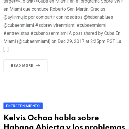
target=»_blank»>Cuba en Miami, en el programa Sobre Vivir
en Miami que conduce Roberto San Martin. Gracias
@aylinmujic por compartir con nosotros @habanablues
@cubaenmiami #sobrevivirenmiami #cubaenmiami
#entrevistas #cubanosenmiami A post shared by Cuba En
Miami (@cubaenmiami) on Dec 29, 2017 at 2:25pm PST La
[…]
READ MORE
ENTRETENIMIENTO
Kelvis Ochoa habla sobre
Habana Abierta y los problemas