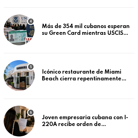
Mandamus
Más de 354 mil cubanos esperan
su Green Card mientras USCIS
acumula 1.5 millones de
residencias pendientes
Icónico restaurante de Miami
Beach cierra repentinamente
después de 15 años en South
Beach
Joven empresaria cubana con I-
220A recibe orden de
deportación: “Todavía no me