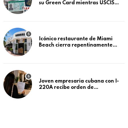
su Green Card mientras USCIS
acumula 1.5 millones de
residencias pendientes
Icónico restaurante de Miami
Beach cierra repentinamente
después de 15 años en South
Beach
Joven empresaria cubana con I-
220A recibe orden de
deportación: “Todavía no me
puedo creer esta noticia”