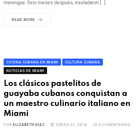
merengue. Seis meses después, trasladaron […]
READ MORE
COCINA CUBANA EN MIAMI
CULTURA CUBANA
NOTICIAS DE MIAMI
Los clásicos pastelitos de
guayaba cubanos conquistan a
un maestro culinario italiano en
Miami
POR
ELIZABETH DÍAZ
ENERO 31, 2018
0
COMENTARIOS