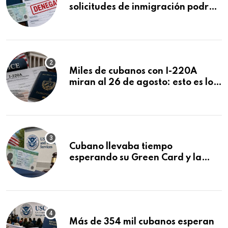
solicitudes de inmigración podrán
ser negadas sin previo aviso
Miles de cubanos con I-220A
miran al 26 de agosto: esto es lo
que podría decidirse en una
audiencia clave
Cubano llevaba tiempo
esperando su Green Card y la
obtuvo en 20 días tras Writ of
Mandamus
Más de 354 mil cubanos esperan