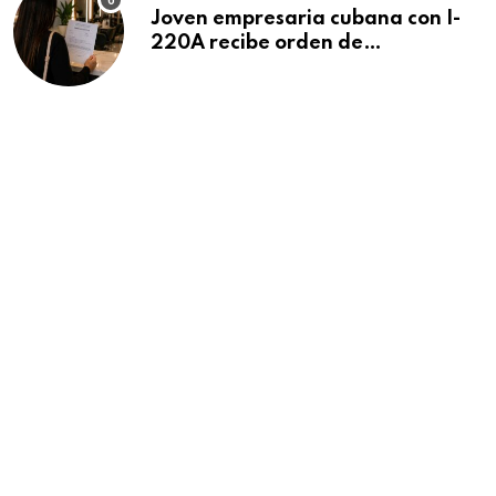
Joven empresaria cubana con I-
220A recibe orden de
deportación: “Todavía no me
puedo creer esta noticia”