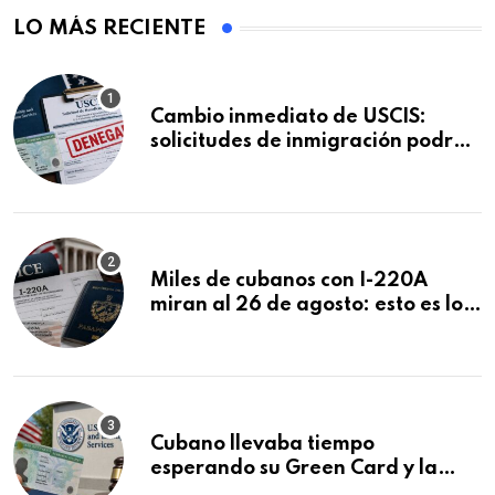
LO MÁS RECIENTE
Cambio inmediato de USCIS:
solicitudes de inmigración podrán
ser negadas sin previo aviso
Miles de cubanos con I-220A
miran al 26 de agosto: esto es lo
que podría decidirse en una
audiencia clave
Cubano llevaba tiempo
esperando su Green Card y la
obtuvo en 20 días tras Writ of