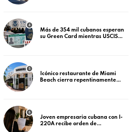
Mandamus
Más de 354 mil cubanos esperan
su Green Card mientras USCIS
acumula 1.5 millones de
residencias pendientes
Icónico restaurante de Miami
Beach cierra repentinamente
después de 15 años en South
Beach
Joven empresaria cubana con I-
220A recibe orden de
deportación: “Todavía no me