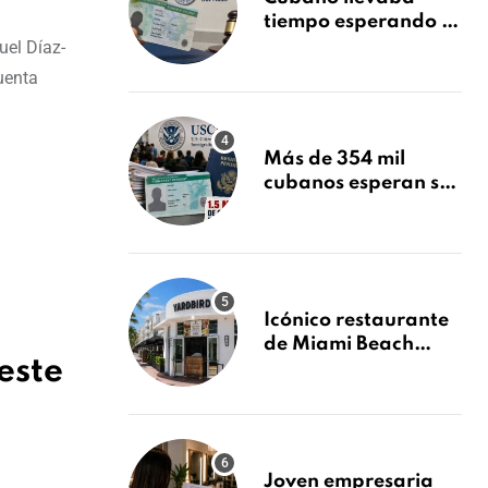
tiempo esperando su
Green Card y la
uel Díaz-
obtuvo en 20 días
uenta
tras Writ of
Mandamus
Más de 354 mil
cubanos esperan su
Green Card mientras
USCIS acumula 1.5
millones de
residencias
pendientes
Icónico restaurante
de Miami Beach
este
cierra
repentinamente
después de 15 años
en South Beach
Joven empresaria