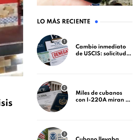
LO MÁS RECIENTE
Cambio inmediato
de USCIS: solicitudes
de inmigración
podrán ser negadas
sin previo aviso
Miles de cubanos
con I-220A miran al
sis
26 de agosto: esto es
lo que podría
decidirse en una
audiencia clave
Cubano llevaba