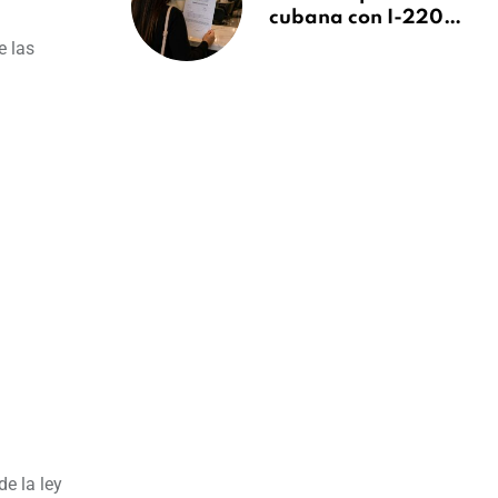
cubana con I-220A
recibe orden de
e las
deportación:
“Todavía no me
puedo creer esta
noticia”
e la ley