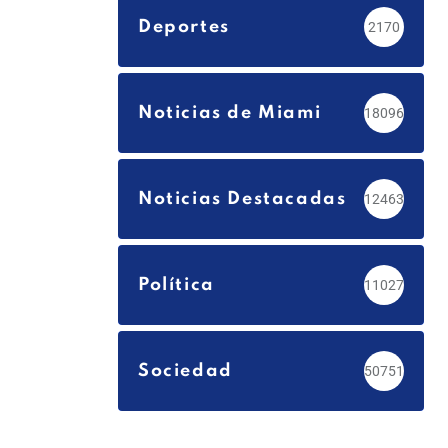
Deportes
2170
Noticias de Miami
18096
Noticias Destacadas
12463
Política
11027
Sociedad
50751