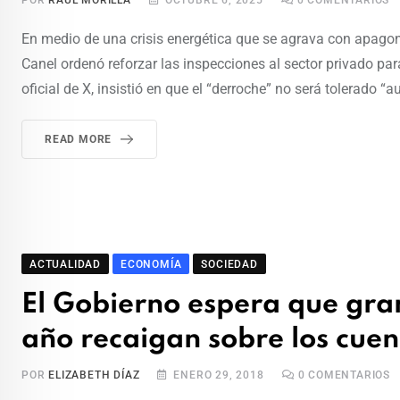
POR
RAÚL MORILLA
OCTUBRE 6, 2025
0
COMENTARIOS
En medio de una crisis energética que se agrava con apagon
Canel ordenó reforzar las inspecciones al sector privado pa
oficial de X, insistió en que el “derroche” no será tolerado
READ MORE
ACTUALIDAD
ECONOMÍA
SOCIEDAD
El Gobierno espera que gran 
año recaigan sobre los cue
POR
ELIZABETH DÍAZ
ENERO 29, 2018
0
COMENTARIOS