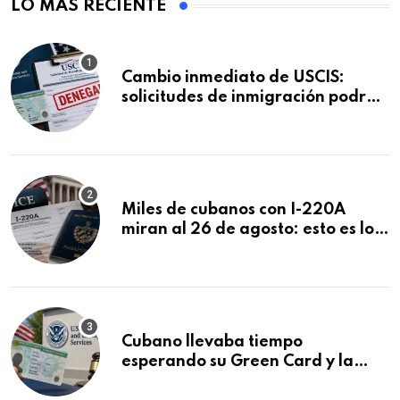
LO MÁS RECIENTE
Cambio inmediato de USCIS:
solicitudes de inmigración podrán
ser negadas sin previo aviso
Miles de cubanos con I-220A
miran al 26 de agosto: esto es lo
que podría decidirse en una
audiencia clave
Cubano llevaba tiempo
esperando su Green Card y la
obtuvo en 20 días tras Writ of