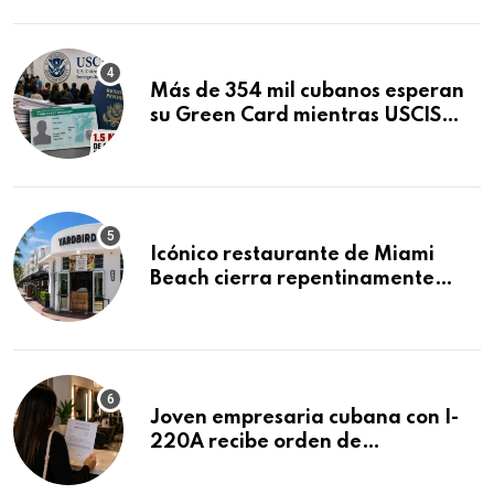
Mandamus
Más de 354 mil cubanos esperan
su Green Card mientras USCIS
acumula 1.5 millones de
residencias pendientes
Icónico restaurante de Miami
Beach cierra repentinamente
después de 15 años en South
Beach
Joven empresaria cubana con I-
220A recibe orden de
deportación: “Todavía no me
puedo creer esta noticia”