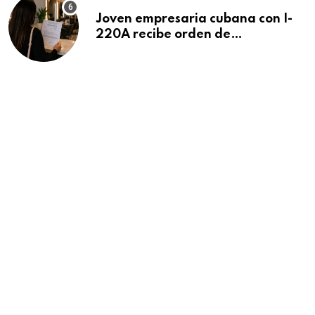
Joven empresaria cubana con I-
220A recibe orden de
deportación: “Todavía no me
puedo creer esta noticia”