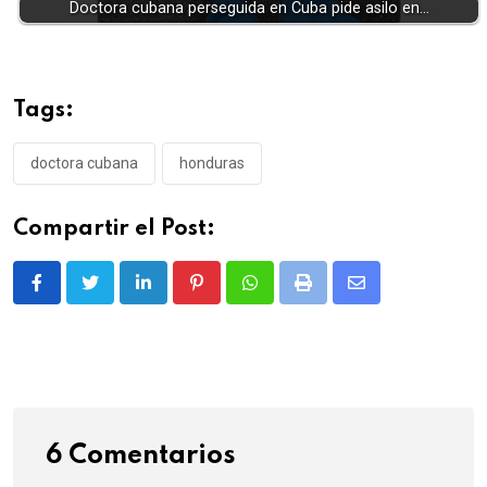
Doctora cubana perseguida en Cuba pide asilo en…
Tags:
doctora cubana
honduras
Compartir el Post:
LinkedIn
Pinterest
Whatsapp
Print
Share
via
Email
6 Comentarios