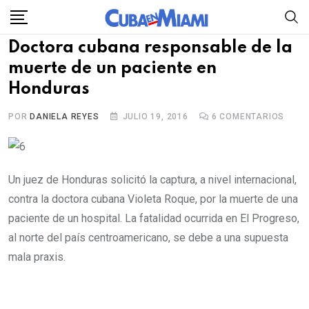
Skip
to
Doctora cubana responsable de la
content
muerte de un paciente en
Honduras
POR
DANIELA REYES
JULIO 19, 2016
6
COMENTARIOS
Un juez de Honduras solicitó la captura, a nivel internacional,
contra la doctora cubana Violeta Roque, por la muerte de una
paciente de un hospital. La fatalidad ocurrida en El Progreso,
al norte del país centroamericano, se debe a una supuesta
mala praxis.