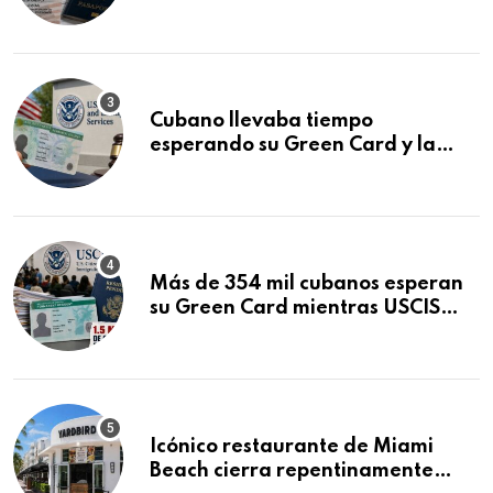
que podría decidirse en una
audiencia clave
Cubano llevaba tiempo
esperando su Green Card y la
obtuvo en 20 días tras Writ of
Mandamus
Más de 354 mil cubanos esperan
su Green Card mientras USCIS
acumula 1.5 millones de
residencias pendientes
Icónico restaurante de Miami
Beach cierra repentinamente