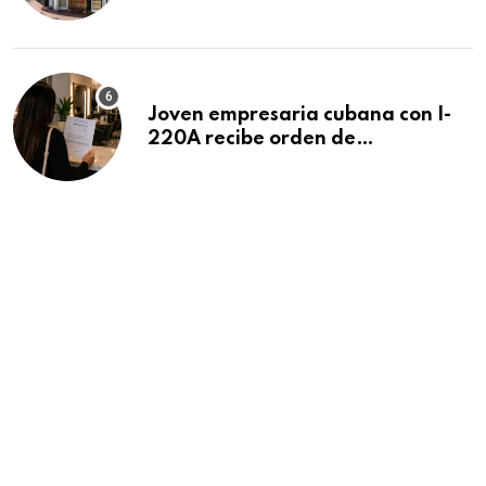
después de 15 años en South
Beach
Joven empresaria cubana con I-
220A recibe orden de
deportación: “Todavía no me
puedo creer esta noticia”