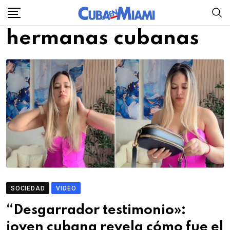
Skip
to
hermanas cubanas
content
SOCIEDAD
VIDEO
“Desgarrador testimonio»:
joven cubana revela cómo fue el