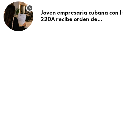
Joven empresaria cubana con I-
220A recibe orden de
deportación: “Todavía no me
puedo creer esta noticia”