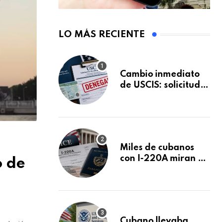
LO MÁS RECIENTE
Cambio inmediato
de USCIS: solicitudes
de inmigración
podrán ser negadas
sin previo aviso
Miles de cubanos
con I-220A miran al
ó de
26 de agosto: esto
es lo que podría
decidirse en una
audiencia clave
Cubano llevaba