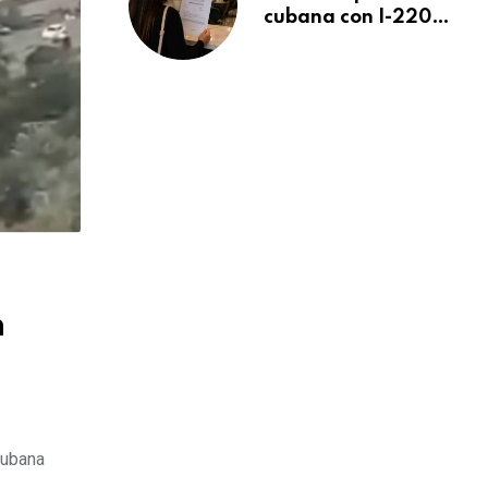
cubana con I-220A
recibe orden de
deportación:
“Todavía no me
puedo creer esta
noticia”
n
cubana