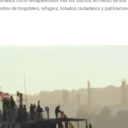
portados como desaparecidos tras los sismos, en medio de una
ntes de hospitales, refugios, listados ciudadanos y publicacion