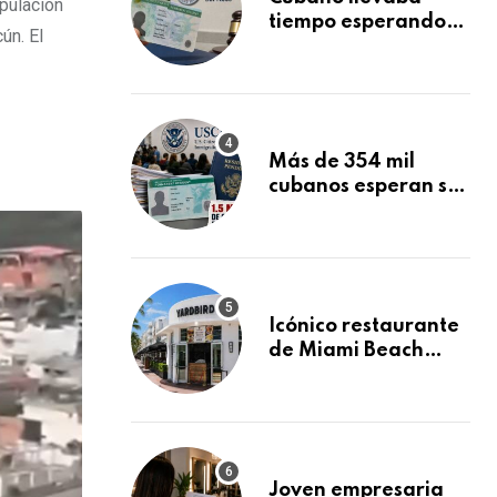
pulación
tiempo esperando
ún. El
su Green Card y la
obtuvo en 20 días
tras Writ of
Mandamus
Más de 354 mil
cubanos esperan su
Green Card
mientras USCIS
acumula 1.5 millones
de residencias
pendientes
Icónico restaurante
de Miami Beach
cierra
repentinamente
después de 15 años
en South Beach
Joven empresaria