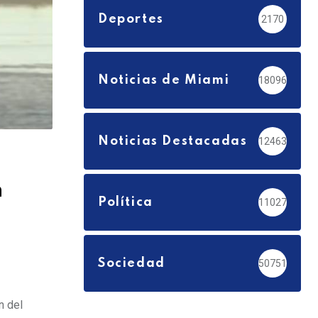
Deportes
2170
Noticias de Miami
18096
Noticias Destacadas
12463
n
Política
11027
Sociedad
50751
n del