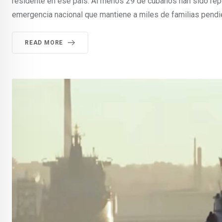
residente en ese país. Al menos 29 de cubanos han sido re
emergencia nacional que mantiene a miles de familias pendie
READ MORE