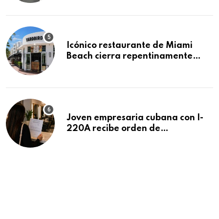
residencias pendientes
Icónico restaurante de Miami
Beach cierra repentinamente
después de 15 años en South
Beach
Joven empresaria cubana con I-
220A recibe orden de
deportación: “Todavía no me
puedo creer esta noticia”