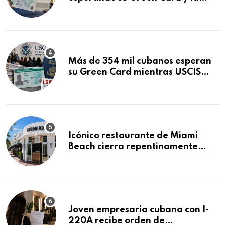
obtuvo en 20 días tras Writ of
Mandamus
Más de 354 mil cubanos esperan
su Green Card mientras USCIS
acumula 1.5 millones de
residencias pendientes
Icónico restaurante de Miami
Beach cierra repentinamente
después de 15 años en South
Beach
Joven empresaria cubana con I-
220A recibe orden de