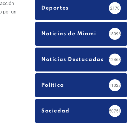
 acción
Deportes
2170
o por un
Noticias de Miami
18096
Noticias Destacadas
12463
Política
11027
Sociedad
50751