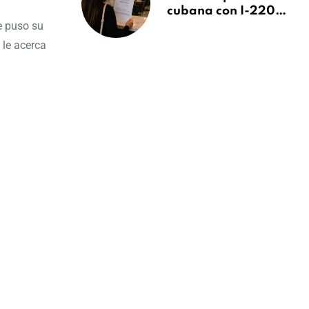
cubana con I-220A
e puso su
recibe orden de
deportación:
 le acerca
“Todavía no me
puedo creer esta
noticia”