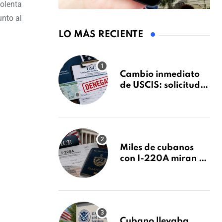
iolenta
unto al
LO MÁS RECIENTE
Cambio inmediato
de USCIS: solicitudes
de inmigración
podrán ser negadas
sin previo aviso
Miles de cubanos
con I-220A miran al
26 de agosto: esto es
lo que podría
decidirse en una
audiencia clave
Cubano llevaba