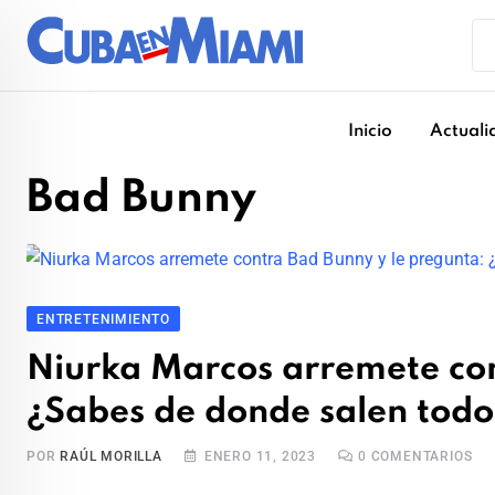
Skip
to
content
Inicio
Actuali
Bad Bunny
ENTRETENIMIENTO
Niurka Marcos arremete con
¿Sabes de donde salen todo
POR
RAÚL MORILLA
ENERO 11, 2023
0
COMENTARIOS