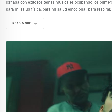
jornada con exitosos temas musicales ocupando los primero
para mi salud física, para mi salud emocional, para respirar, 
READ MORE