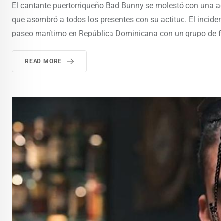
El cantante puertorriqueño Bad Bunny se molestó con una adm
que asombró a todos los presentes con su actitud. El incid
paseo marítimo en República Dominicana con un grupo de fan
READ MORE