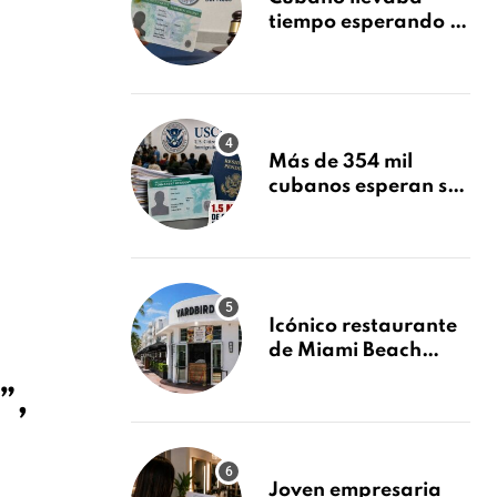
tiempo esperando su
Green Card y la
obtuvo en 20 días
tras Writ of
Mandamus
Más de 354 mil
cubanos esperan su
Green Card mientras
USCIS acumula 1.5
millones de
residencias
pendientes
Icónico restaurante
de Miami Beach
cierra
”,
repentinamente
después de 15 años
en South Beach
Joven empresaria