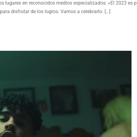
s lugares en reconocidos medios especializados: «El 2023 es p
para disfrutar de los logros. Vamos a celebrarlo. […]