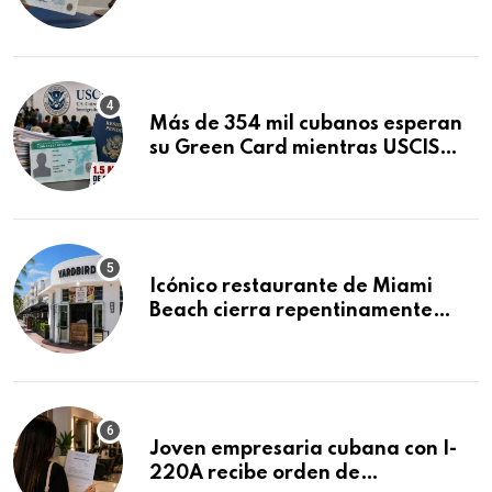
obtuvo en 20 días tras Writ of
Mandamus
Más de 354 mil cubanos esperan
su Green Card mientras USCIS
acumula 1.5 millones de
residencias pendientes
Icónico restaurante de Miami
Beach cierra repentinamente
después de 15 años en South
Beach
Joven empresaria cubana con I-
220A recibe orden de