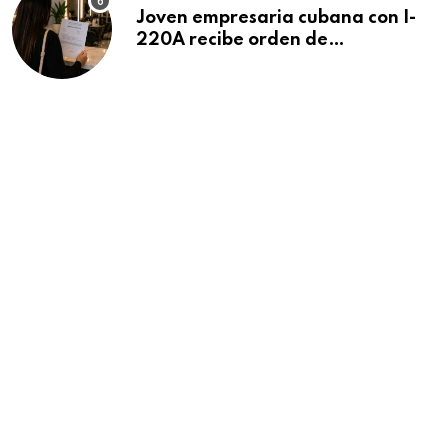
Joven empresaria cubana con I-
220A recibe orden de
deportación: “Todavía no me
puedo creer esta noticia”