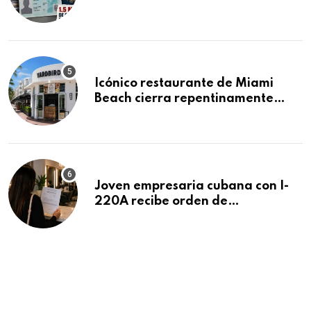
acumula 1.5 millones de
residencias pendientes
Icónico restaurante de Miami
Beach cierra repentinamente
después de 15 años en South
Beach
Joven empresaria cubana con I-
220A recibe orden de
deportación: “Todavía no me
puedo creer esta noticia”