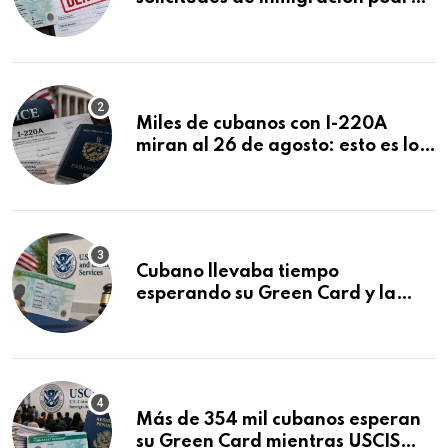
ser negadas sin previo aviso
Miles de cubanos con I-220A
miran al 26 de agosto: esto es lo
que podría decidirse en una
audiencia clave
Cubano llevaba tiempo
esperando su Green Card y la
obtuvo en 20 días tras Writ of
Mandamus
Más de 354 mil cubanos esperan
su Green Card mientras USCIS