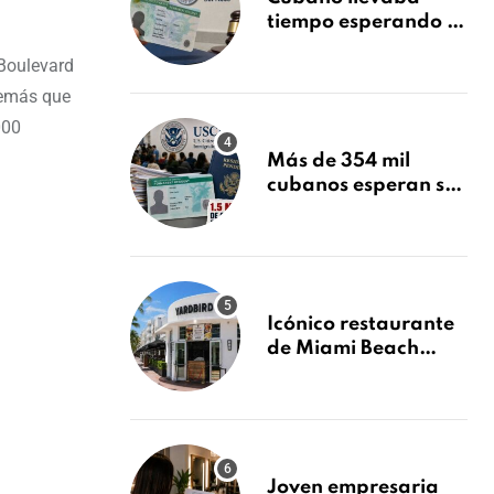
tiempo esperando su
Green Card y la
 Boulevard
obtuvo en 20 días
tras Writ of
además que
Mandamus
000
Más de 354 mil
cubanos esperan su
Green Card mientras
USCIS acumula 1.5
millones de
residencias
pendientes
Icónico restaurante
de Miami Beach
cierra
repentinamente
después de 15 años
en South Beach
Joven empresaria