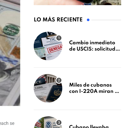
LO MÁS RECIENTE
Cambio inmediato
de USCIS: solicitudes
de inmigración
podrán ser negadas
sin previo aviso
Miles de cubanos
con I-220A miran al
26 de agosto: esto es
lo que podría
decidirse en una
audiencia clave
Beach se
Cubano llevaba