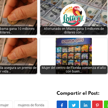
abama gana 10 millones
Afortunado en Miami gana 5 millones de
dólares…
dólares con…
ida asegura un premio de
Mujer del centro de Florida comienza el año
r vida…
con buen…
Compartir el Post:
mujer
mujeres de florida