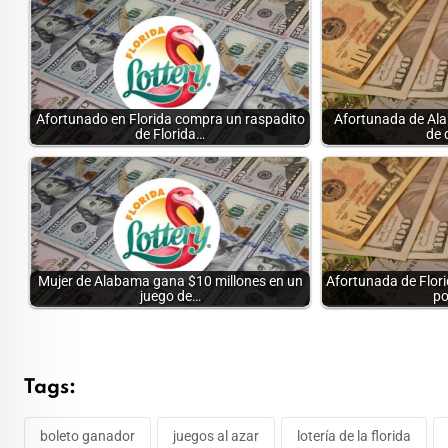
Afortunado en Florida compra un raspadito
Afortunada de Al
de Florida…
de 
Mujer de Alabama gana $10 millones en un
Afortunada de Flor
juego de…
po
Tags:
boleto ganador
juegos al azar
lotería de la florida