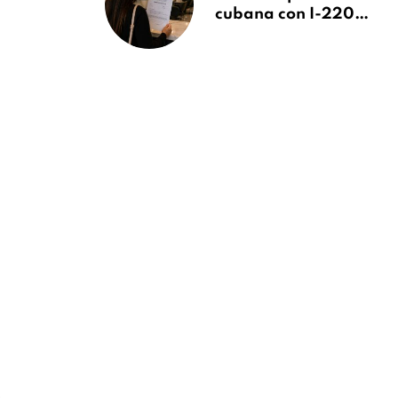
cubana con I-220A
recibe orden de
deportación:
“Todavía no me
puedo creer esta
noticia”