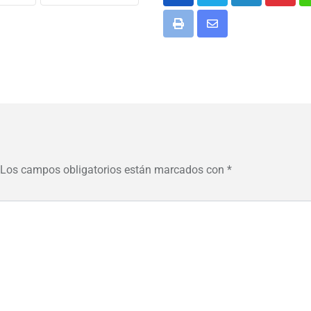
LinkedIn
Pinter
Print
Share
via
Email
Los campos obligatorios están marcados con
*