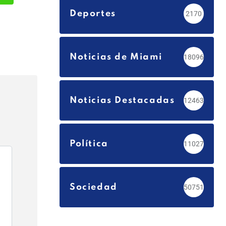
est
Whatsapp
Deportes
2170
Noticias de Miami
18096
Noticias Destacadas
12463
Política
11027
Sociedad
50751