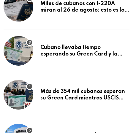
Miles de cubanos con I-220A
miran al 26 de agosto: esto es lo
que podría decidirse en una
audiencia clave
Cubano llevaba tiempo
esperando su Green Card y la
obtuvo en 20 días tras Writ of
Mandamus
Más de 354 mil cubanos esperan
su Green Card mientras USCIS
acumula 1.5 millones de
residencias pendientes