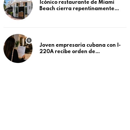
Icónico restaurante de Miami
Beach cierra repentinamente
después de 15 años en South
Beach
Joven empresaria cubana con I-
220A recibe orden de
deportación: “Todavía no me
puedo creer esta noticia”