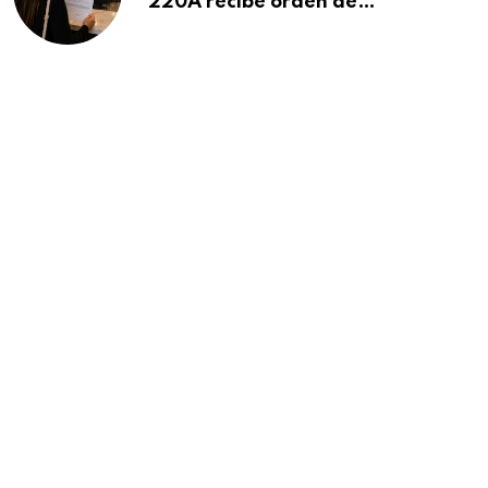
220A recibe orden de
deportación: “Todavía no me
puedo creer esta noticia”