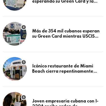
esperando su Green Card y la
obtuvo en 20 días tras Writ of
Mandamus
Más de 354 mil cubanos esperan
su Green Card mientras USCIS
acumula 1.5 millones de
residencias pendientes
Icónico restaurante de Miami
Beach cierra repentinamente
después de 15 años en South
Beach
Joven empresaria cubana con I-