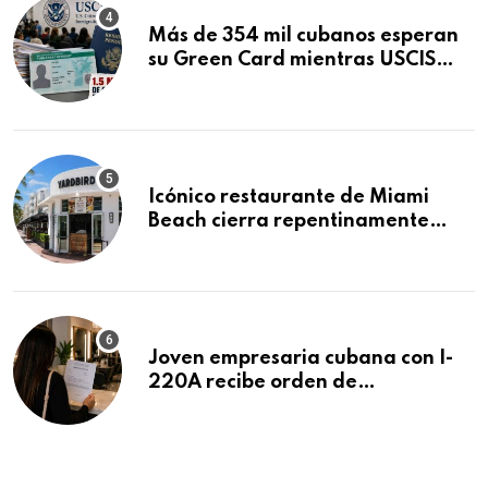
Más de 354 mil cubanos esperan
su Green Card mientras USCIS
acumula 1.5 millones de
residencias pendientes
Icónico restaurante de Miami
Beach cierra repentinamente
después de 15 años en South
Beach
Joven empresaria cubana con I-
220A recibe orden de
deportación: “Todavía no me
puedo creer esta noticia”