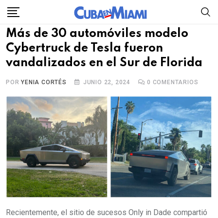
Skip
to
Más de 30 automóviles modelo
content
Cybertruck de Tesla fueron
vandalizados en el Sur de Florida
POR
YENIA CORTÉS
JUNIO 22, 2024
0
COMENTARIOS
Recientemente, el sitio de sucesos Only in Dade compartió