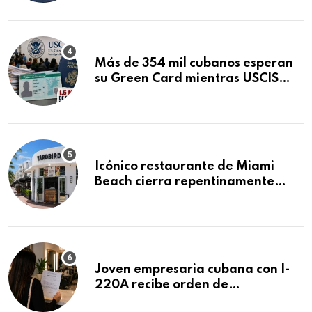
Mandamus
Más de 354 mil cubanos esperan
su Green Card mientras USCIS
acumula 1.5 millones de
residencias pendientes
Icónico restaurante de Miami
Beach cierra repentinamente
después de 15 años en South
Beach
Joven empresaria cubana con I-
220A recibe orden de
deportación: “Todavía no me