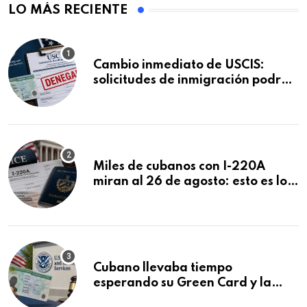
LO MÁS RECIENTE
Cambio inmediato de USCIS:
solicitudes de inmigración podrán
ser negadas sin previo aviso
Miles de cubanos con I-220A
miran al 26 de agosto: esto es lo
que podría decidirse en una
audiencia clave
Cubano llevaba tiempo
esperando su Green Card y la
obtuvo en 20 días tras Writ of