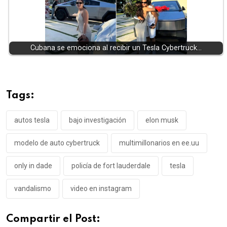
Cubana se emociona al recibir un Tesla Cybertruck…
Tags:
autos tesla
bajo investigación
elon musk
modelo de auto cybertruck
multimillonarios en ee.uu
only in dade
policía de fort lauderdale
tesla
vandalismo
video en instagram
Compartir el Post: