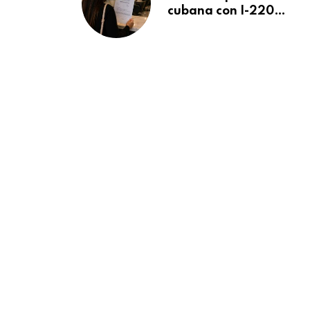
cubana con I-220A
recibe orden de
deportación:
“Todavía no me
puedo creer esta
noticia”