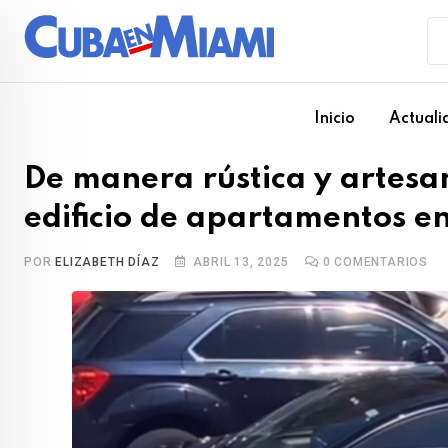
Skip
to
content
Inicio
Actuali
De manera rústica y artesan
edificio de apartamentos e
POR
ELIZABETH DÍAZ
ABRIL 13, 2025
0
COMENTARIOS