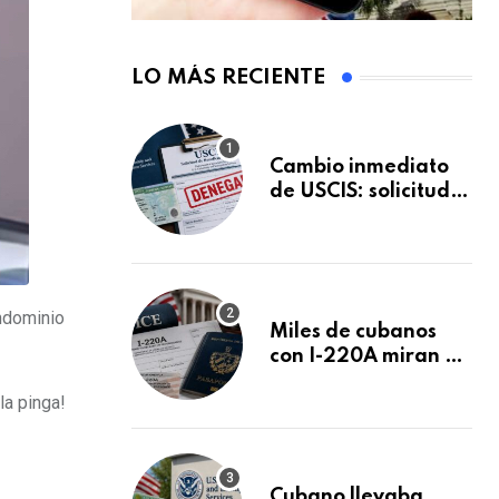
LO MÁS RECIENTE
Cambio inmediato
de USCIS: solicitudes
de inmigración
podrán ser negadas
sin previo aviso
ndominio
Miles de cubanos
con I-220A miran al
26 de agosto: esto
la pinga!
es lo que podría
decidirse en una
audiencia clave
Cubano llevaba