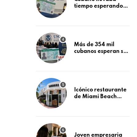
tiempo esperando
su Green Card y la
obtuvo en 20 días
tras Writ of
Mandamus
Más de 354 mil
cubanos esperan su
Green Card
mientras USCIS
acumula 1.5 millones
de residencias
pendientes
Icónico restaurante
de Miami Beach
cierra
repentinamente
después de 15 años
en South Beach
Joven empresaria