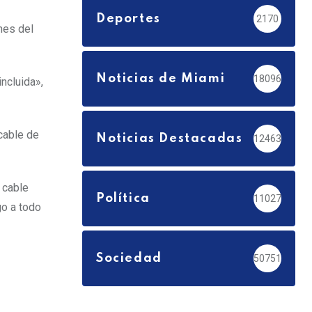
Deportes
2170
nes del
Noticias de Miami
18096
incluida»,
cable de
Noticias Destacadas
12463
 cable
Política
11027
go a todo
Sociedad
50751