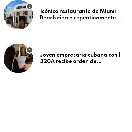
Icónico restaurante de Miami
Beach cierra repentinamente
después de 15 años en South
Beach
Joven empresaria cubana con I-
220A recibe orden de
deportación: “Todavía no me
puedo creer esta noticia”