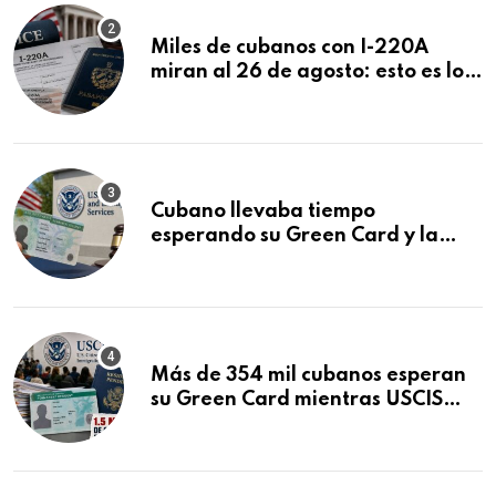
Miles de cubanos con I-220A
miran al 26 de agosto: esto es lo
que podría decidirse en una
audiencia clave
Cubano llevaba tiempo
esperando su Green Card y la
obtuvo en 20 días tras Writ of
Mandamus
Más de 354 mil cubanos esperan
su Green Card mientras USCIS
acumula 1.5 millones de
residencias pendientes