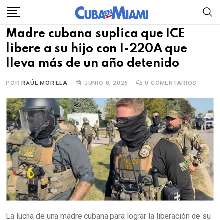
Skip
to
Madre cubana suplica que ICE
content
libere a su hijo con I-220A que
lleva más de un año detenido
POR
RAÚL MORILLA
JUNIO 8, 2026
0
COMENTARIOS
La lucha de una madre cubana para lograr la liberación de su