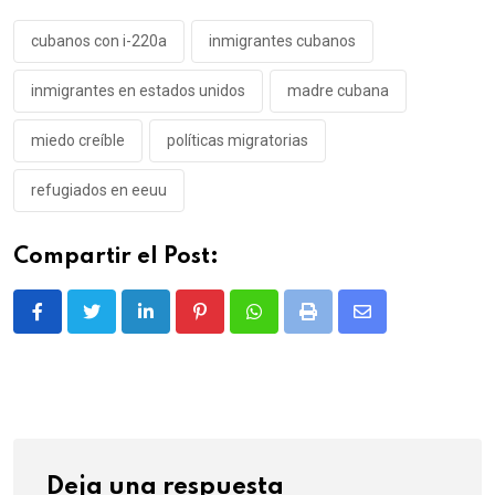
cubanos con i-220a
inmigrantes cubanos
inmigrantes en estados unidos
madre cubana
miedo creíble
políticas migratorias
refugiados en eeuu
Compartir el Post:
LinkedIn
Pinterest
Whatsapp
Print
Share
via
Email
Deja una respuesta