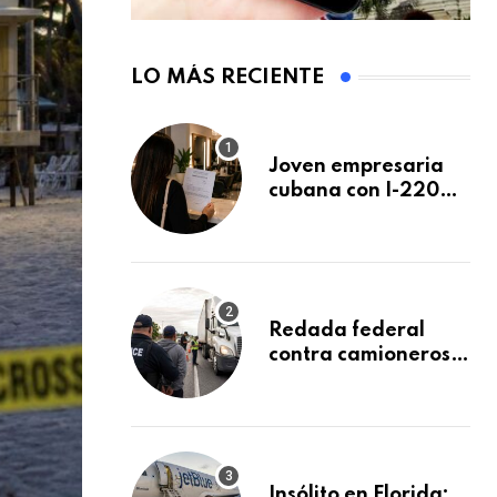
LO MÁS RECIENTE
Joven empresaria
cubana con I-220A
recibe orden de
deportación:
“Todavía no me
puedo creer esta
noticia”
Redada federal
contra camioneros
inmigrantes deja
137 detenidos: ICE
intensifica controles
en carreteras de
EE.UU.
Insólito en Florida: