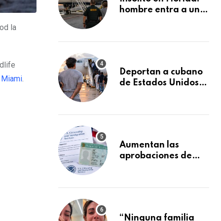
hombre entra a un
avión de JetBlue y lo
od la
encuentran
durmiendo dentro
dlife
Deportan a cubano
 Miami
.
de Estados Unidos
tras condena por
fraude de más de
$340,000 y robo de
vehículos
Aumentan las
aprobaciones de
Green Card bajo la
Ley de Ajuste
Cubano.: estos son
los casos que se
están moviendo más
“Ninguna familia