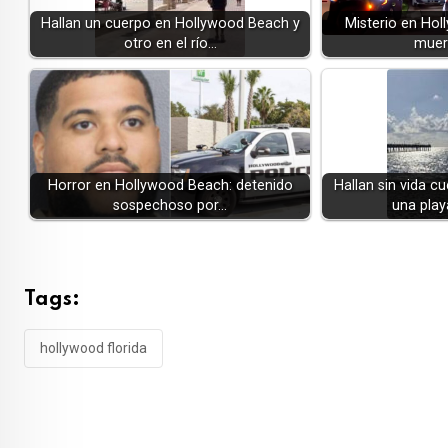
Hallan un cuerpo en Hollywood Beach y
Misterio en Hol
otro en el río…
muer
Horror en Hollywood Beach: detenido
Hallan sin vida 
sospechoso por…
una play
Tags:
hollywood florida