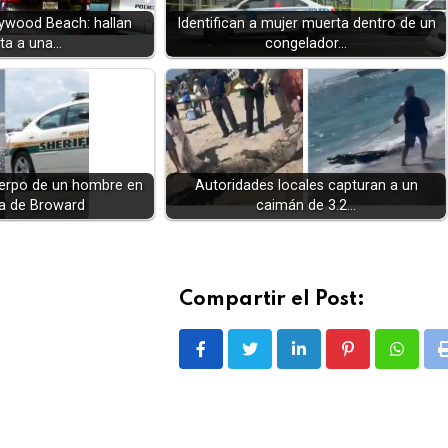
lywood Beach: hallan
Identifican a mujer muerta dentro de un
ta a una…
congelador…
cuerpo de un hombre en
Autoridades locales capturan a un
a de Broward
caimán de 3.2…
Compartir el Post:
LinkedIn
Pinterest
Whatsa