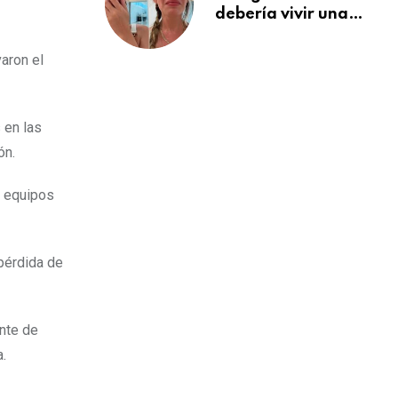
rápido
debería vivir una
separación así”:
cubana deportada
aron el
se despide de sus
tres hijos tras dos
meses juntos en
 en las
Cancún
ón.
s equipos
 pérdida de
nte de
a.