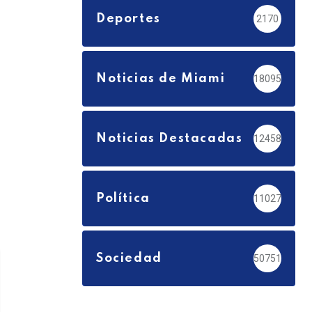
Deportes
2170
Noticias de Miami
18095
Noticias Destacadas
12458
Política
11027
Sociedad
50751