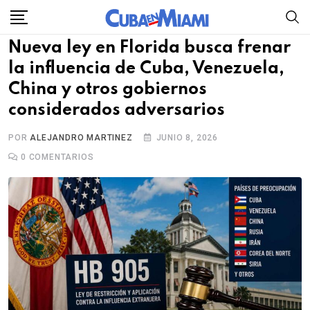
Skip
to
Nueva ley en Florida busca frenar
content
la influencia de Cuba, Venezuela,
China y otros gobiernos
considerados adversarios
POR
ALEJANDRO MARTINEZ
JUNIO 8, 2026
0
COMENTARIOS