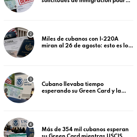
solicitudes de inmigración podrán
ser negadas sin previo aviso
Miles de cubanos con I-220A
miran al 26 de agosto: esto es lo
que podría decidirse en una
audiencia clave
Cubano llevaba tiempo
esperando su Green Card y la
obtuvo en 20 días tras Writ of
Mandamus
Más de 354 mil cubanos esperan
su Green Card mientras USCIS