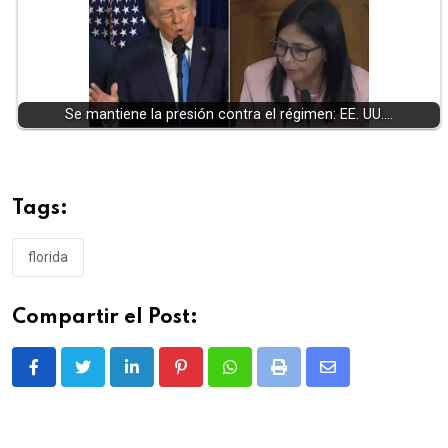
Se mantiene la presión contra el régimen: EE. UU.…
Tags:
florida
Compartir el Post:
LinkedIn
Pinterest
Whatsapp
Print
Share
via
Email