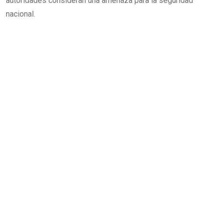
autoridades consideran una amenaza para la seguridad
nacional.