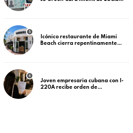
acumula 1.5 millones de
residencias pendientes
Icónico restaurante de Miami
Beach cierra repentinamente
después de 15 años en South
Beach
Joven empresaria cubana con I-
220A recibe orden de
deportación: “Todavía no me
puedo creer esta noticia”