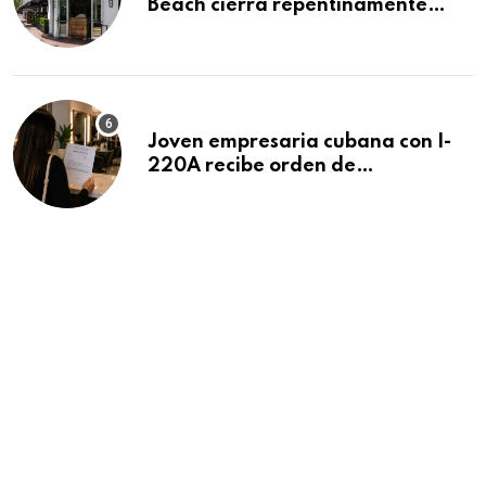
Beach cierra repentinamente
después de 15 años en South
Beach
Joven empresaria cubana con I-
220A recibe orden de
deportación: “Todavía no me
puedo creer esta noticia”