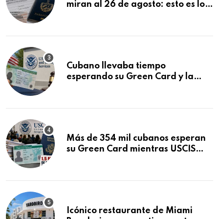
miran al 26 de agosto: esto es lo
que podría decidirse en una
audiencia clave
Cubano llevaba tiempo
esperando su Green Card y la
obtuvo en 20 días tras Writ of
Mandamus
Más de 354 mil cubanos esperan
su Green Card mientras USCIS
acumula 1.5 millones de
residencias pendientes
Icónico restaurante de Miami