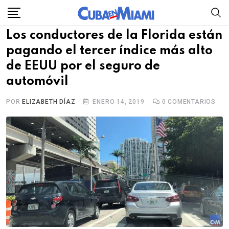
Skip
to
Los conductores de la Florida están
content
pagando el tercer índice más alto
de EEUU por el seguro de
automóvil
POR
ELIZABETH DÍAZ
ENERO 14, 2019
0
COMENTARIOS