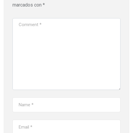
marcados con
*