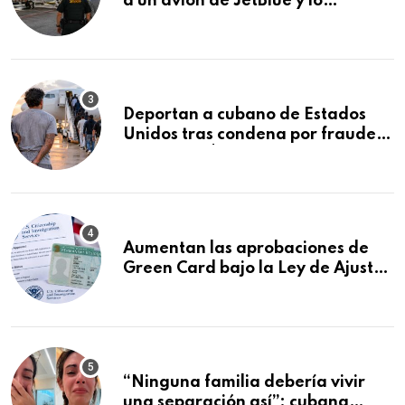
a un avión de JetBlue y lo
encuentran durmiendo dentro
Deportan a cubano de Estados
Unidos tras condena por fraude
de más de $340,000 y robo de
vehículos
Aumentan las aprobaciones de
Green Card bajo la Ley de Ajuste
Cubano.: estos son los casos que
se están moviendo más rápido
“Ninguna familia debería vivir
una separación así”: cubana