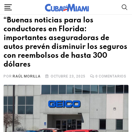
Skip
to
“Buenas noticias para los
content
conductores en Florida:
importantes aseguradoras de
autos prevén disminuir los seguros
con reembolsos de hasta 300
dólares
POR
RAÚL MORILLA
OCTUBRE 23, 2025
0
COMENTARIOS