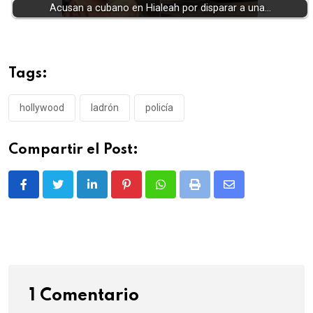
Acusan a cubano en Hialeah por disparar a una…
Tags:
hollywood
ladrón
policía
Compartir el Post:
LinkedIn
Pinterest
Whatsapp
Print
Share
via
Email
1 Comentario