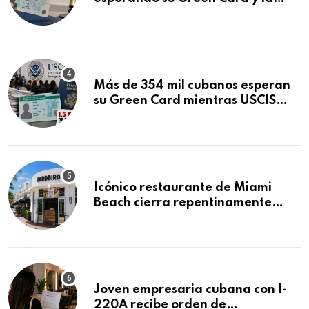
obtuvo en 20 días tras Writ of
Mandamus
Más de 354 mil cubanos esperan
su Green Card mientras USCIS
acumula 1.5 millones de
residencias pendientes
Icónico restaurante de Miami
Beach cierra repentinamente
después de 15 años en South
Beach
Joven empresaria cubana con I-
220A recibe orden de