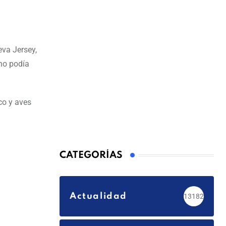
eva Jersey,
 no podía
co y aves
CATEGORÍAS
Actualidad
13182