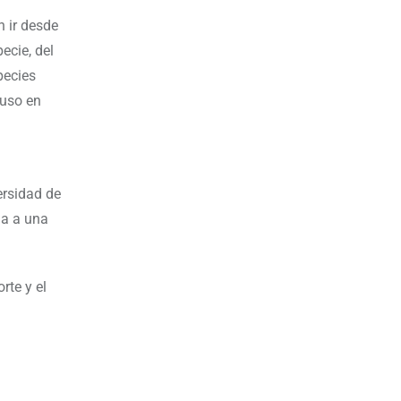
n ir desde
ecie, del
pecies
luso en
ersidad de
ga a una
rte y el