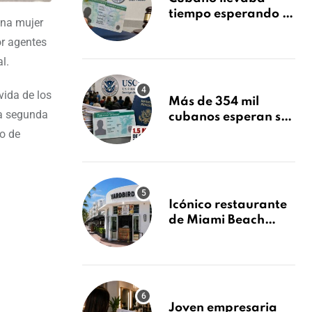
tiempo esperando su
una mujer
Green Card y la
or agentes
obtuvo en 20 días
tras Writ of
l.
Mandamus
vida de los
Más de 354 mil
La segunda
cubanos esperan su
Green Card mientras
do de
USCIS acumula 1.5
millones de
residencias
pendientes
Icónico restaurante
de Miami Beach
cierra
repentinamente
después de 15 años
en South Beach
Joven empresaria