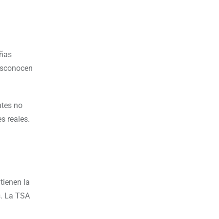
añas
desconocen
ntes no
s reales.
tienen la
s. La TSA