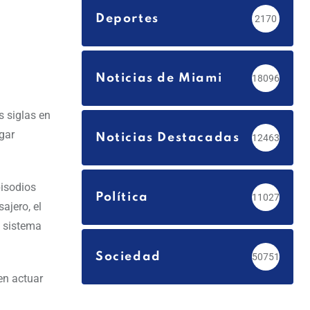
Deportes
2170
Noticias de Miami
18096
s siglas en
ugar
Noticias Destacadas
12463
pisodios
Política
11027
ajero, el
l sistema
Sociedad
50751
en actuar