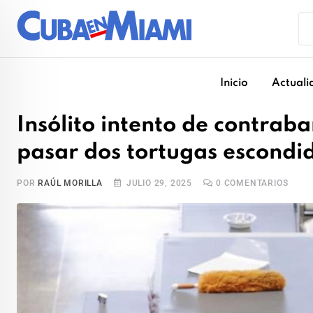
Skip
to
content
Inicio
Actuali
Insólito intento de contrab
pasar dos tortugas escondid
POR
RAÚL MORILLA
JULIO 29, 2025
0
COMENTARIOS