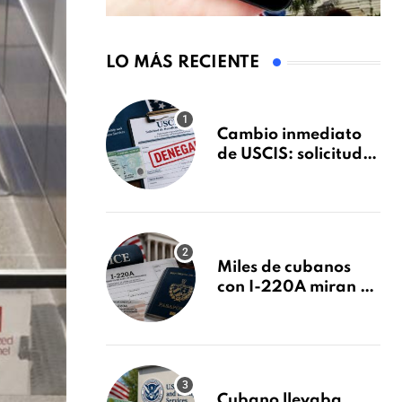
LO MÁS RECIENTE
Cambio inmediato
de USCIS: solicitudes
de inmigración
podrán ser negadas
sin previo aviso
Miles de cubanos
con I-220A miran al
26 de agosto: esto es
lo que podría
decidirse en una
audiencia clave
Cubano llevaba