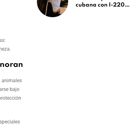
cubana con I-220A
recibe orden de
deportación:
“Todavía no me
puedo creer esta
noticia”
as:
meza.
gnoran
s animales
arse bajo
protección
especiales