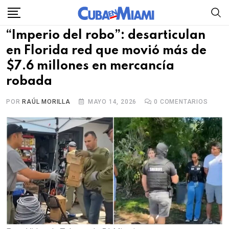
Skip
to
“Imperio del robo”: desarticulan
content
en Florida red que movió más de
$7.6 millones en mercancía
robada
POR
RAÚL MORILLA
MAYO 14, 2026
0
COMENTARIOS