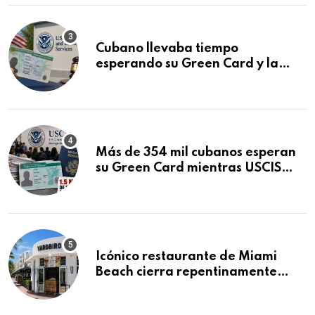
Cubano llevaba tiempo
esperando su Green Card y la
obtuvo en 20 días tras Writ of
Mandamus
Más de 354 mil cubanos esperan
su Green Card mientras USCIS
acumula 1.5 millones de
residencias pendientes
Icónico restaurante de Miami
Beach cierra repentinamente
después de 15 años en South
Beach