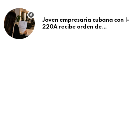
Joven empresaria cubana con I-
220A recibe orden de
deportación: “Todavía no me
puedo creer esta noticia”