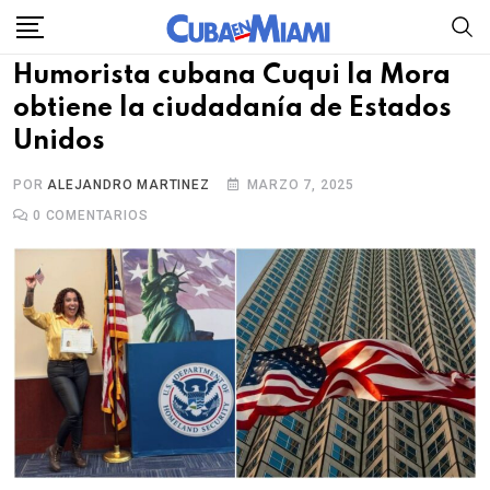
Skip
to
Humorista cubana Cuqui la Mora
content
obtiene la ciudadanía de Estados
Unidos
POR
ALEJANDRO MARTINEZ
MARZO 7, 2025
0
COMENTARIOS