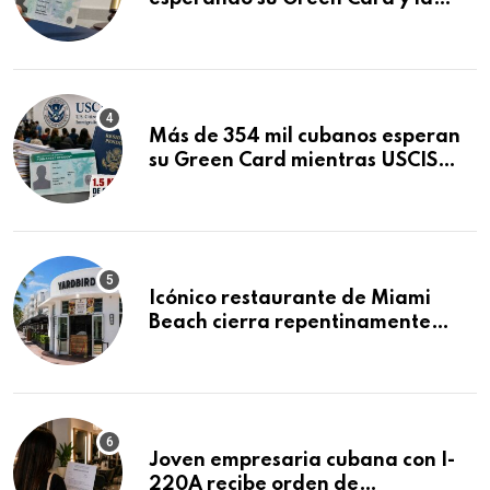
obtuvo en 20 días tras Writ of
Mandamus
Más de 354 mil cubanos esperan
su Green Card mientras USCIS
acumula 1.5 millones de
residencias pendientes
Icónico restaurante de Miami
Beach cierra repentinamente
después de 15 años en South
Beach
Joven empresaria cubana con I-
220A recibe orden de