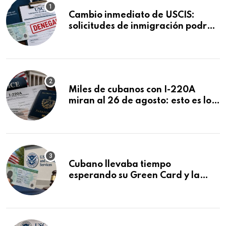
Cambio inmediato de USCIS:
solicitudes de inmigración podrán
ser negadas sin previo aviso
Miles de cubanos con I-220A
miran al 26 de agosto: esto es lo
que podría decidirse en una
audiencia clave
Cubano llevaba tiempo
esperando su Green Card y la
obtuvo en 20 días tras Writ of
Mandamus