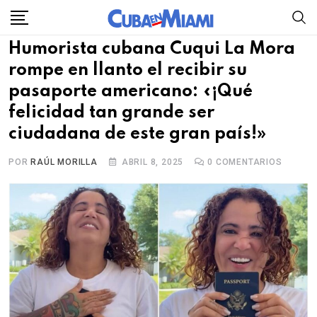
Skip
to
Humorista cubana Cuqui La Mora
content
rompe en llanto el recibir su
pasaporte americano: «¡Qué
felicidad tan grande ser
ciudadana de este gran país!»
POR
RAÚL MORILLA
ABRIL 8, 2025
0
COMENTARIOS