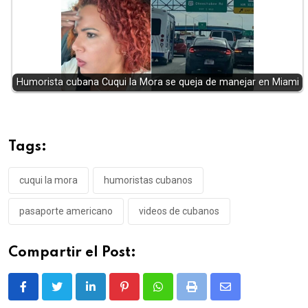
Humorista cubana Cuqui la Mora se queja de manejar en Miami
Tags:
cuqui la mora
humoristas cubanos
pasaporte americano
videos de cubanos
Compartir el Post:
LinkedIn
Pinterest
Whatsapp
Print
Share