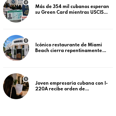
Más de 354 mil cubanos esperan
su Green Card mientras USCIS
acumula 1.5 millones de
residencias pendientes
Icónico restaurante de Miami
Beach cierra repentinamente
después de 15 años en South
Beach
Joven empresaria cubana con I-
220A recibe orden de
deportación: “Todavía no me
puedo creer esta noticia”