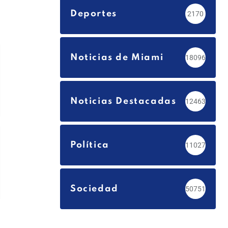
Deportes
2170
Noticias de Miami
18096
Noticias Destacadas
12463
Política
11027
Sociedad
50751