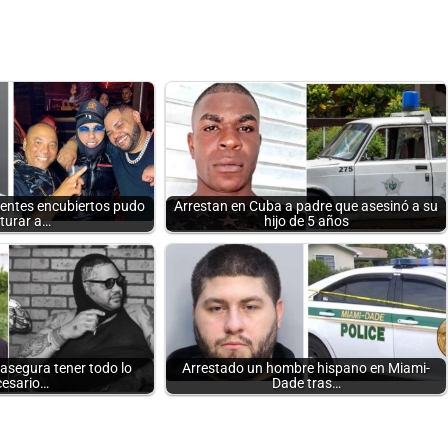
gentes encubiertos pudo
Arrestan en Cuba a padre que asesinó a su
turar a…
hijo de 5 años
 asegura tener todo lo
Arrestado un hombre hispano en Miami-
cesario…
Dade tras…