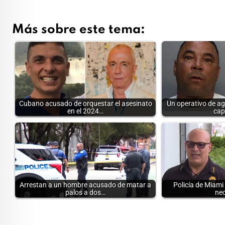
Más sobre este tema:
Cubano acusado de orquestar el asesinato
Un operativo de a
en el 2024…
cap
Arrestan a un hombre acusado de matar a
Policía de Miami
palos a dos…
ne