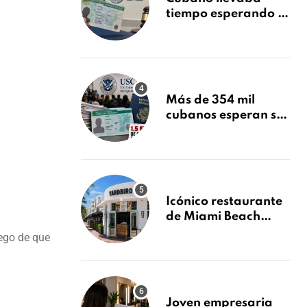
tiempo esperando su
Green Card y la
obtuvo en 20 días
tras Writ of
Mandamus
Más de 354 mil
cubanos esperan su
Green Card mientras
USCIS acumula 1.5
millones de
residencias
pendientes
Icónico restaurante
de Miami Beach
cierra
uego de que
repentinamente
después de 15 años
en South Beach
Joven empresaria