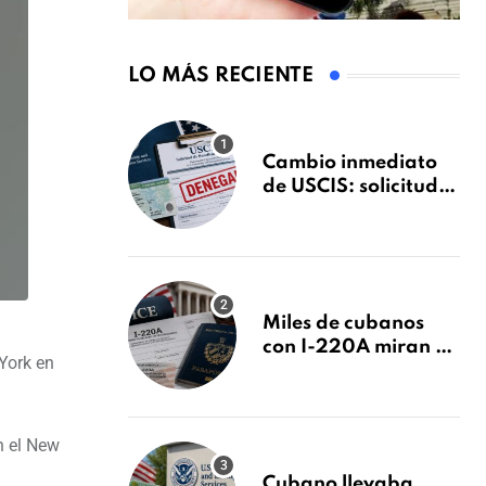
LO MÁS RECIENTE
Cambio inmediato
de USCIS: solicitudes
de inmigración
podrán ser negadas
sin previo aviso
Miles de cubanos
con I-220A miran al
York en
26 de agosto: esto es
lo que podría
decidirse en una
audiencia clave
n el New
Cubano llevaba