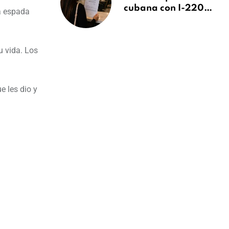
cubana con I-220A
a espada
recibe orden de
deportación:
“Todavía no me
u vida. Los
puedo creer esta
noticia”
e les dio y