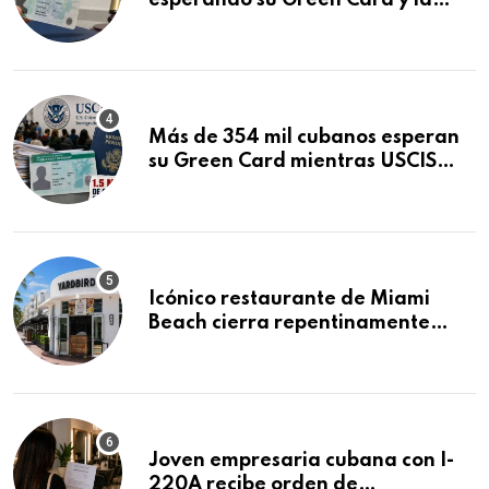
esperando su Green Card y la
obtuvo en 20 días tras Writ of
Mandamus
Más de 354 mil cubanos esperan
su Green Card mientras USCIS
acumula 1.5 millones de
residencias pendientes
Icónico restaurante de Miami
Beach cierra repentinamente
después de 15 años en South
Beach
Joven empresaria cubana con I-
220A recibe orden de