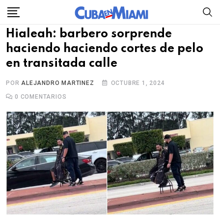
Skip
to
Hialeah: barbero sorprende
content
haciendo haciendo cortes de pelo
en transitada calle
POR
ALEJANDRO MARTINEZ
OCTUBRE 1, 2024
0
COMENTARIOS