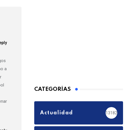
eply
gos
mo a
r
bol
CATEGORÍAS
enar
Actualidad
13182