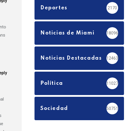
eply
Deportes
2170
ento
Noticias de Miami
18096
ans
Noticias Destacadas
12463
eply
Política
11027
al
Sociedad
50751
s
ue