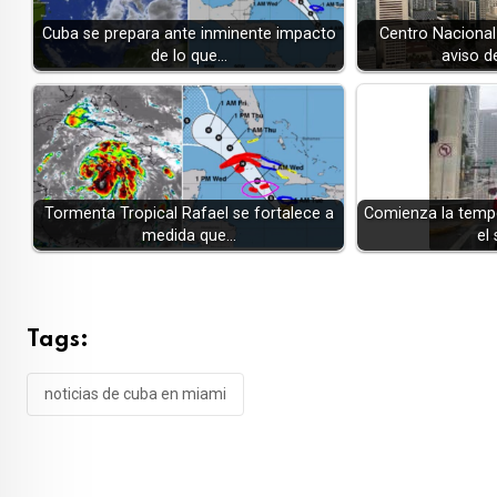
Cuba se prepara ante inminente impacto
Centro Nacional
de lo que…
aviso d
Tormenta Tropical Rafael se fortalece a
Comienza la temp
medida que…
el
Tags:
noticias de cuba en miami