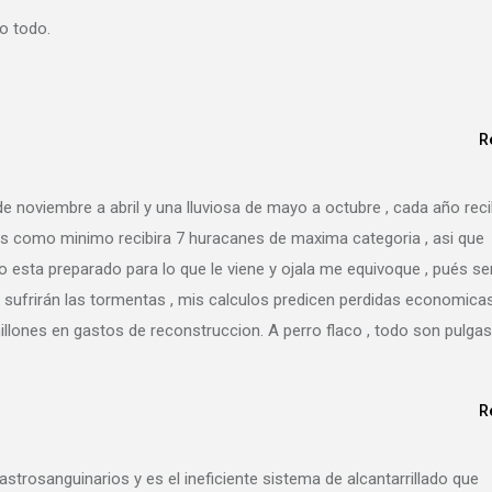
o todo.
R
e noviembre a abril y una lluviosa de mayo a octubre , cada año rec
s como minimo recibira 7 huracanes de maxima categoria , asi que
o esta preparado para lo que le viene y ojala me equivoque , pués se
e sufrirán las tormentas , mis calculos predicen perdidas economica
llones en gastos de reconstruccion. A perro flaco , todo son pulgas
R
astrosanguinarios y es el ineficiente sistema de alcantarrillado que