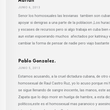
Adrian
JUNIO 6, 2013
Senor los homosxuales las lesvianas tambien son cuba
apoyar si denigras a una parte de la poblacion ,Los hur
y escases de recursos pero si algo trabaja en cuba bien 
aun estan espoerando muchos afectados por katrina,y 
cambiar la forma de pensar de nadie pero viajo bastante
Pablo Gonzalez.
JUNIO 5, 2013
Estamos acusando, a la cruel dictadura cubana, de otro
homosexual de Raul Castro Ruz, yo lo acuso porque mi h
se sigue llenando de sangre inocente, las manos, este a
Zapata que lo dejo morir en huelga de hambre, a esta d
politicos,este es el homosexual mas paranoico y asesino,