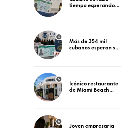
tiempo esperando
su Green Card y la
obtuvo en 20 días
tras Writ of
Mandamus
Más de 354 mil
cubanos esperan su
Green Card
mientras USCIS
acumula 1.5 millones
de residencias
pendientes
Icónico restaurante
de Miami Beach
cierra
repentinamente
después de 15 años
en South Beach
Joven empresaria