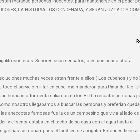
estan matando personas inocentes, para mantenerse en el poder po
, TRAIDORES, LA HISTORIA LOS CONDENARA, Y SERAN JUZGADOS CO
R
cagalitrosos esos. Senores sean sensatos, o es que acaso ahora
oluciones muchas veces estan frente a ellos ( Los cubanos ) y no 
 toco el servicio militar en cuba, me mandaron para Pinar del Rio. U
lgun huracan o tormenta saliamos en los BTR a rescatar personas p
 ver como nosotros llegabamos a buscar las personas y preferian qued
 las anecdotas famosas fue la de un campesino que vivia al lado de
er, y el senor estaba en el techo de su casa con el agua hasta el
us gallinas se morian. pues el tambien se ahogaba. Entonces tiene al