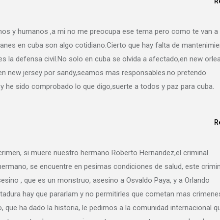
R
nos y humanos ,a mi no me preocupa ese tema pero como te van a
acanes en cuba son algo cotidiano.Cierto que hay falta de mantenimi
es la defensa civil.No solo en cuba se olvida a afectado,en new orle
en new jersey por sandy,seamos mas responsables.no pretendo
 y he sido comprobado lo que digo,suerte a todos y paz para cuba.
R
 crimen, si muere nuestro hermano Roberto Hernandez,el criminal
ermano, se encuentre en pesimas condiciones de salud, este crimin
sesino , que es un monstruo, asesino a Osvaldo Paya, y a Orlando
ictadura hay que pararlam y no permitirles que cometan mas crimene
 que ha dado la historia, le pedimos a la comunidad internacional q