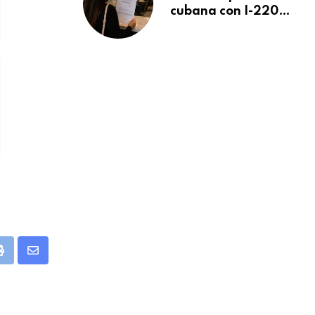
cubana con I-220A
recibe orden de
deportación:
“Todavía no me
puedo creer esta
noticia”
pp
Print
Share
via
Email