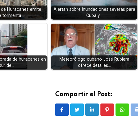
 de Huracanes emite
Alertan sobre inundaciones severas para
e tormenta…
Cuba y…
orada de huracanes en
Meteorólogo cubano José Rubiera
 sur de…
ofrece detalles…
Compartir el Post:
LinkedIn
Pinterest
Whatsa