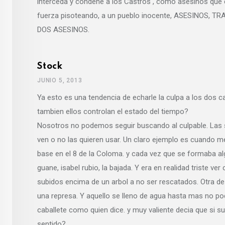
interceda y condene a los Castros , como asesinos que 
fuerza pisoteando, a un pueblo inocente, ASESINOS
DOS ASESINOS.
Stock
JUNIO 5, 2013
Ya esto es una tendencia de echarle la culpa a los dos 
tambien ellos controlan el estado del tiempo?
Nosotros no podemos seguir buscando al culpable. Las s
ven o no las quieren usar. Un claro ejemplo es cuando me
base en el 8 de la Coloma. y cada vez que se formaba a
guane, isabel rubio, la bajada. Y era en realidad triste
subidos encima de un arbol a no ser rescatados. Otra de
una represa. Y aquello se lleno de agua hasta mas no pod
caballete como quien dice. y muy valiente decia que si s
sentido?