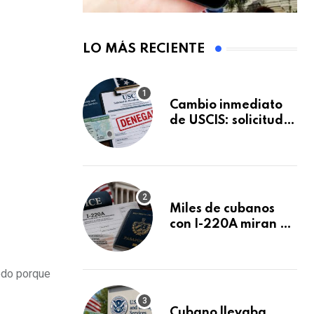
LO MÁS RECIENTE
Cambio inmediato
de USCIS: solicitudes
de inmigración
podrán ser negadas
sin previo aviso
Miles de cubanos
con I-220A miran al
26 de agosto: esto
es lo que podría
decidirse en una
todo porque
audiencia clave
Cubano llevaba