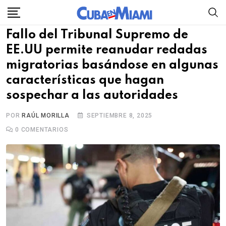
Skip
to
Fallo del Tribunal Supremo de
content
EE.UU permite reanudar redadas
migratorias basándose en algunas
características que hagan
sospechar a las autoridades
POR
RAÚL MORILLA
SEPTIEMBRE 8, 2025
0
COMENTARIOS