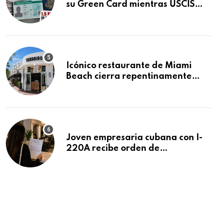
su Green Card mientras USCIS
acumula 1.5 millones de
residencias pendientes
Icónico restaurante de Miami
Beach cierra repentinamente
después de 15 años en South
Beach
Joven empresaria cubana con I-
220A recibe orden de
deportación: “Todavía no me
puedo creer esta noticia”