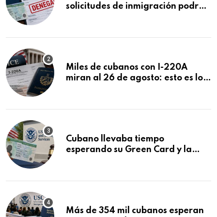
solicitudes de inmigración podrán
ser negadas sin previo aviso
Miles de cubanos con I-220A
miran al 26 de agosto: esto es lo
que podría decidirse en una
audiencia clave
Cubano llevaba tiempo
esperando su Green Card y la
obtuvo en 20 días tras Writ of
Mandamus
Más de 354 mil cubanos esperan