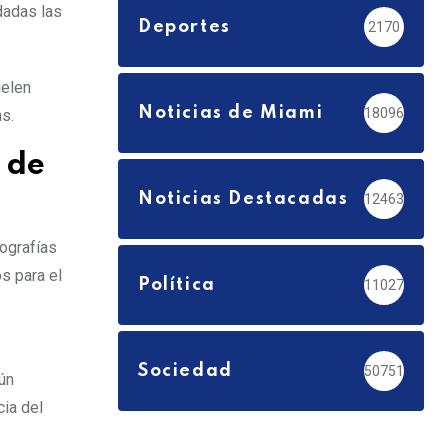
dadas las
Deportes
2170
uelen
Noticias de Miami
18096
s.
 de
Noticias Destacadas
12463
ografías
s para el
Política
11027
Sociedad
50751
ún
ia del