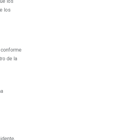
que los
e los
, conforme
ro de la
ma
idente,