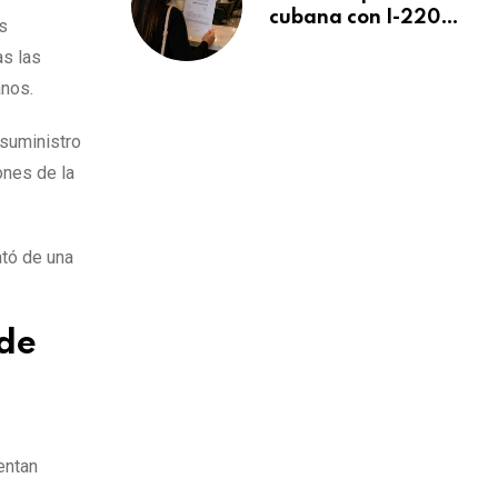
cubana con I-220A
s
recibe orden de
as las
deportación:
anos.
“Todavía no me
puedo creer esta
noticia”
suministro
ones de la
ató de una
 de
entan