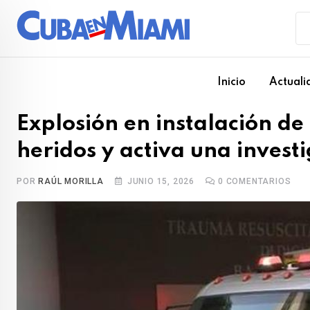
Skip
to
content
Inicio
Actuali
Explosión en instalación d
heridos y activa una invest
POR
RAÚL MORILLA
JUNIO 15, 2026
0
COMENTARIOS