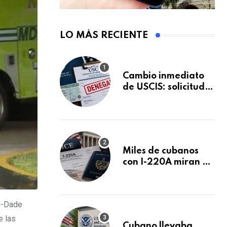
LO MÁS RECIENTE
Cambio inmediato
de USCIS: solicitudes
de inmigración
podrán ser negadas
sin previo aviso
Miles de cubanos
con I-220A miran al
26 de agosto: esto
es lo que podría
decidirse en una
mi-Dade
audiencia clave
e las
Cubano llevaba