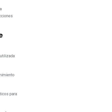
a
ecciones
e
utilizada
enimiento
ticos para