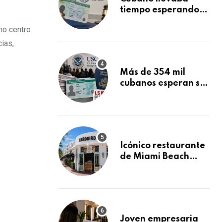
tiempo esperando
su Green Card y la
mo centro
obtuvo en 20 días
tras Writ of
ias,
Mandamus
Más de 354 mil
cubanos esperan su
Green Card
mientras USCIS
acumula 1.5 millones
de residencias
pendientes
Icónico restaurante
de Miami Beach
cierra
repentinamente
después de 15 años
en South Beach
Joven empresaria