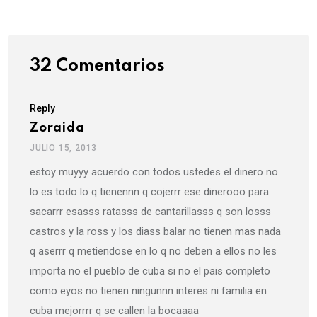
Email
32 Comentarios
Reply
Zoraida
JULIO 15, 2013
estoy muyyy acuerdo con todos ustedes el dinero no
lo es todo lo q tienennn q cojerrr ese dinerooo para
sacarrr esasss ratasss de cantarillasss q son losss
castros y la ross y los diass balar no tienen mas nada
q aserrr q metiendose en lo q no deben a ellos no les
importa no el pueblo de cuba si no el pais completo
como eyos no tienen ningunnn interes ni familia en
cuba mejorrrr q se callen la bocaaaa