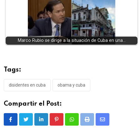
Marco Rubio se dirige a la situación de Cuba en una…
Tags:
disidentes en cuba
obama y cuba
Compartir el Post:
LinkedIn
Pinterest
Whatsapp
Print
Share
via