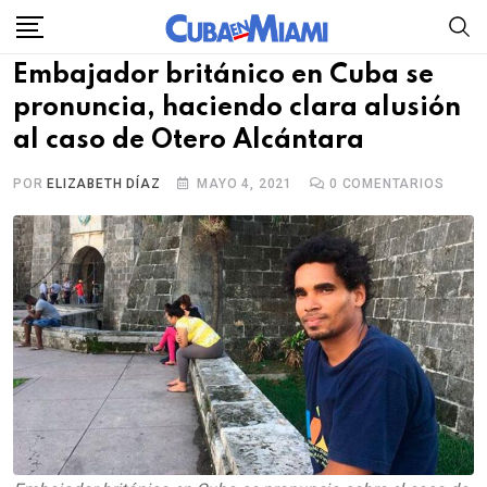
Skip
to
Embajador británico en Cuba se
content
pronuncia, haciendo clara alusión
al caso de Otero Alcántara
POR
ELIZABETH DÍAZ
MAYO 4, 2021
0
COMENTARIOS