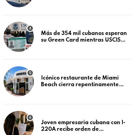
obtuvo en 20 días tras Writ of
Mandamus
Más de 354 mil cubanos esperan
su Green Card mientras USCIS
acumula 1.5 millones de
residencias pendientes
Icónico restaurante de Miami
Beach cierra repentinamente
después de 15 años en South
Beach
Joven empresaria cubana con I-
220A recibe orden de