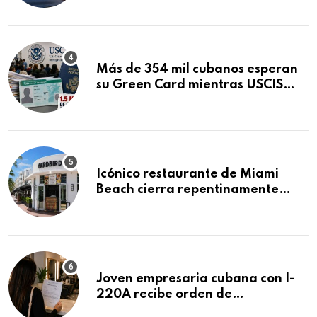
Mandamus
Más de 354 mil cubanos esperan
su Green Card mientras USCIS
acumula 1.5 millones de
residencias pendientes
Icónico restaurante de Miami
Beach cierra repentinamente
después de 15 años en South
Beach
Joven empresaria cubana con I-
220A recibe orden de
deportación: “Todavía no me