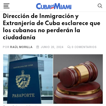
Skip
to
Dirección de Inmigración y
content
Extranjería de Cuba esclarece que
los cubanos no perderán la
ciudadanía
POR
RAÚL MORILLA
JUNIO 20, 2024
0
COMENTARIOS