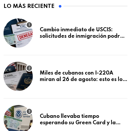
LO MÁS RECIENTE
Cambio inmediato de USCIS:
solicitudes de inmigración podrán
ser negadas sin previo aviso
Miles de cubanos con I-220A
miran al 26 de agosto: esto es lo
que podría decidirse en una
audiencia clave
Cubano llevaba tiempo
esperando su Green Card y la
obtuvo en 20 días tras Writ of