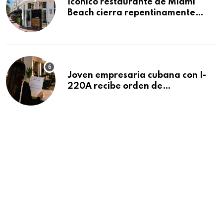
Icónico restaurante de Miami
Beach cierra repentinamente
después de 15 años en South
Beach
Joven empresaria cubana con I-
220A recibe orden de
deportación: “Todavía no me
puedo creer esta noticia”