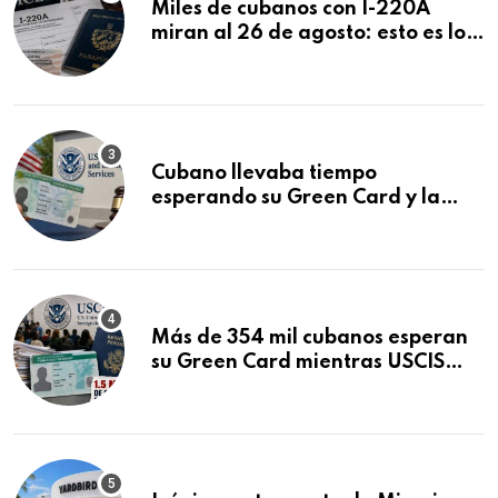
Miles de cubanos con I-220A
miran al 26 de agosto: esto es lo
que podría decidirse en una
audiencia clave
Cubano llevaba tiempo
esperando su Green Card y la
obtuvo en 20 días tras Writ of
Mandamus
Más de 354 mil cubanos esperan
su Green Card mientras USCIS
acumula 1.5 millones de
residencias pendientes