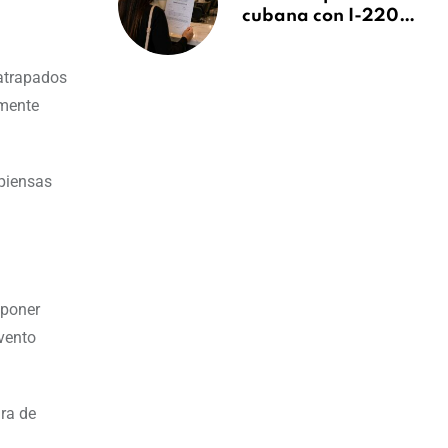
cubana con I-220A
recibe orden de
deportación:
 atrapados
“Todavía no me
puedo creer esta
lmente
noticia”
 piensas
 poner
vento
ura de