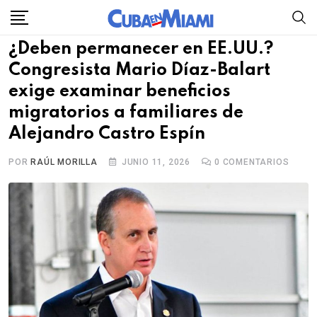
Skip
to
¿Deben permanecer en EE.UU.?
content
Congresista Mario Díaz-Balart
exige examinar beneficios
migratorios a familiares de
Alejandro Castro Espín
POR
RAÚL MORILLA
JUNIO 11, 2026
0
COMENTARIOS