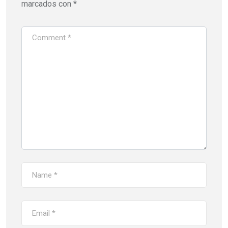
marcados con
*