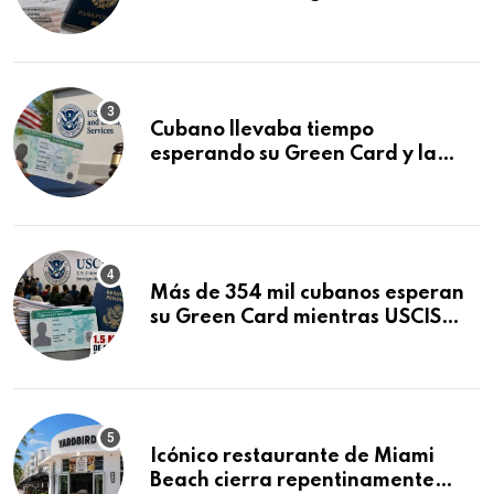
que podría decidirse en una
audiencia clave
Cubano llevaba tiempo
esperando su Green Card y la
obtuvo en 20 días tras Writ of
Mandamus
Más de 354 mil cubanos esperan
su Green Card mientras USCIS
acumula 1.5 millones de
residencias pendientes
Icónico restaurante de Miami
Beach cierra repentinamente