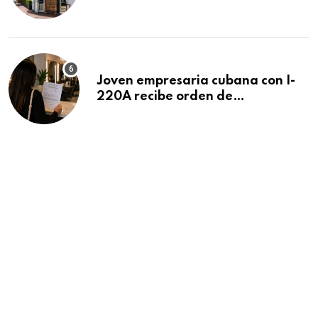
después de 15 años en South
Beach
Joven empresaria cubana con I-
220A recibe orden de
deportación: “Todavía no me
puedo creer esta noticia”