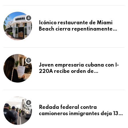
Icónico restaurante de Miami
Beach cierra repentinamente
después de 15 años en South
Beach
Joven empresaria cubana con I-
220A recibe orden de
deportación: “Todavía no me
puedo creer esta noticia”
Redada federal contra
camioneros inmigrantes deja 137
detenidos: ICE intensifica
controles en carreteras de EE.UU.