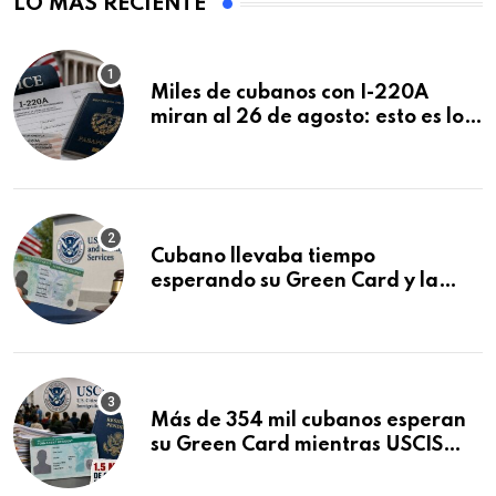
LO MÁS RECIENTE
Miles de cubanos con I-220A
miran al 26 de agosto: esto es lo
que podría decidirse en una
audiencia clave
Cubano llevaba tiempo
esperando su Green Card y la
obtuvo en 20 días tras Writ of
Mandamus
Más de 354 mil cubanos esperan
su Green Card mientras USCIS
acumula 1.5 millones de
residencias pendientes