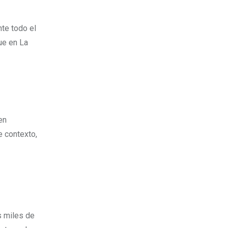
te todo el
que en La
en
e contexto,
s miles de