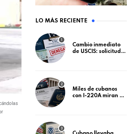
LO MÁS RECIENTE
Cambio inmediato
de USCIS: solicitudes
de inmigración
podrán ser negadas
sin previo aviso
Miles de cubanos
con I-220A miran al
26 de agosto: esto
icándolas
es lo que podría
or
decidirse en una
audiencia clave
Cubano llevaba