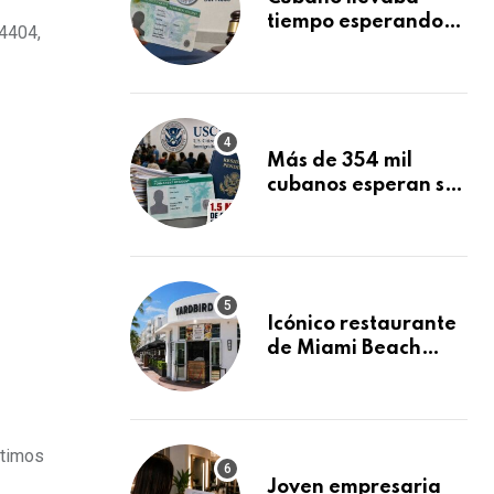
tiempo esperando
14404,
su Green Card y la
obtuvo en 20 días
tras Writ of
Mandamus
Más de 354 mil
cubanos esperan su
Green Card
mientras USCIS
acumula 1.5 millones
de residencias
pendientes
Icónico restaurante
de Miami Beach
cierra
repentinamente
después de 15 años
en South Beach
ltimos
Joven empresaria