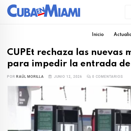
Skip
to
content
Inicio
Actuali
CUPEt rechaza las nuevas 
para impedir la entrada d
POR
RAÚL MORILLA
JUNIO 12, 2026
0
COMENTARIOS