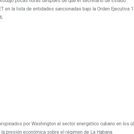
e produjo pocas horas después de que el secretario de Estado
T en la lista de entidades sancionadas bajo la Orden Ejecutiva 
6.
propinados por Washington al sector energético cubano en los ú
r la presión económica sobre el régimen de La Habana.