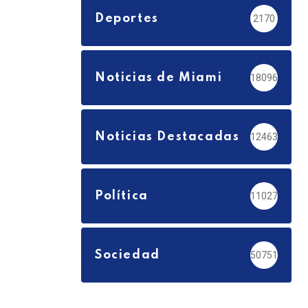
Deportes
2170
Noticias de Miami
18096
Noticias Destacadas
12463
Política
11027
Sociedad
50751