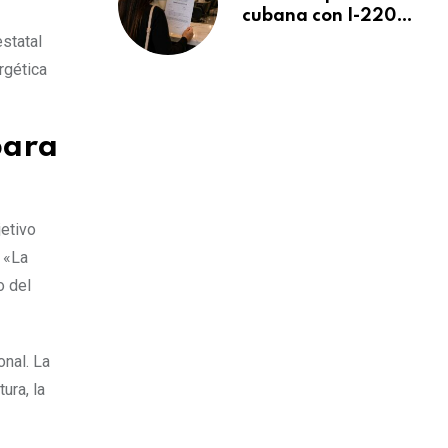
cubana con I-220A
recibe orden de
estatal
deportación:
rgética
“Todavía no me
puedo creer esta
noticia”
para
jetivo
. «La
o del
nal. La
ura, la