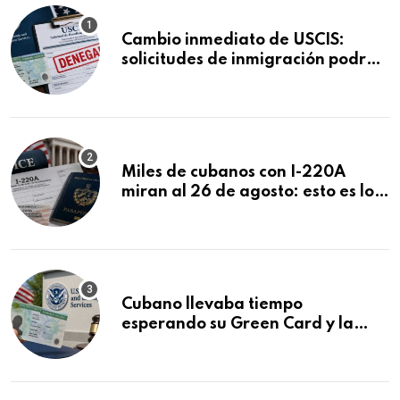
Cambio inmediato de USCIS:
solicitudes de inmigración podrán
ser negadas sin previo aviso
Miles de cubanos con I-220A
miran al 26 de agosto: esto es lo
que podría decidirse en una
audiencia clave
Cubano llevaba tiempo
esperando su Green Card y la
obtuvo en 20 días tras Writ of
Mandamus