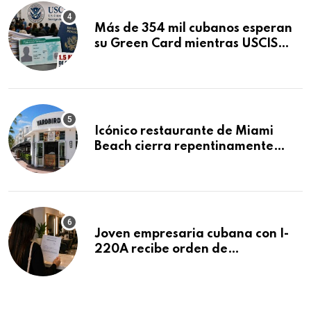
Más de 354 mil cubanos esperan
su Green Card mientras USCIS
acumula 1.5 millones de
residencias pendientes
Icónico restaurante de Miami
Beach cierra repentinamente
después de 15 años en South
Beach
Joven empresaria cubana con I-
220A recibe orden de
deportación: “Todavía no me
puedo creer esta noticia”