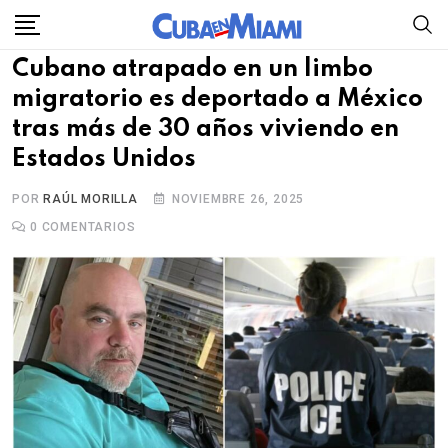
Skip
to
Cubano atrapado en un limbo
content
migratorio es deportado a México
tras más de 30 años viviendo en
Estados Unidos
POR
RAÚL MORILLA
NOVIEMBRE 26, 2025
0
COMENTARIOS