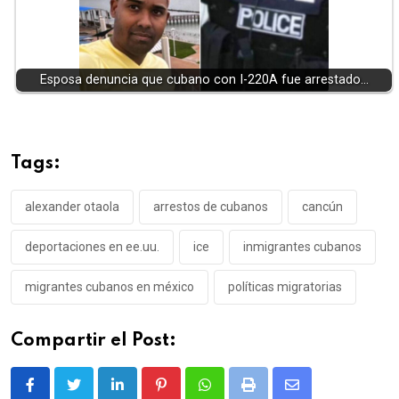
Esposa denuncia que cubano con I-220A fue arrestado…
Tags:
alexander otaola
arrestos de cubanos
cancún
deportaciones en ee.uu.
ice
inmigrantes cubanos
migrantes cubanos en méxico
políticas migratorias
Compartir el Post:
LinkedIn
Pinterest
Whatsapp
Print
Share