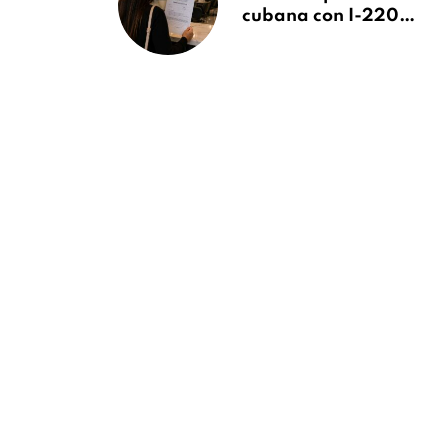
cubana con I-220A
recibe orden de
deportación:
“Todavía no me
puedo creer esta
noticia”