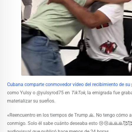
Cubana comparte conmovedor vídeo del recibimiento de su p
como Yulsy o @yulsyrod75 en
TikTok
, la emigrada fue gra
materializar su sueños.
«Reencuentro en los tiempos de Trump 🙏. No tengo cómo ag
conmigo. Solo él sabe cuánto deseaba esto 😢😢🙏🙏🙏🥰🥰🥰
audiovisual que publicó hace menos de 24 horas.