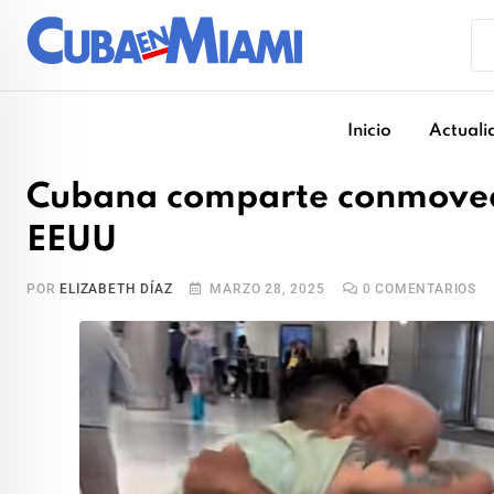
Skip
to
content
Inicio
Actuali
Cubana comparte conmovedo
EEUU
POR
ELIZABETH DÍAZ
MARZO 28, 2025
0
COMENTARIOS