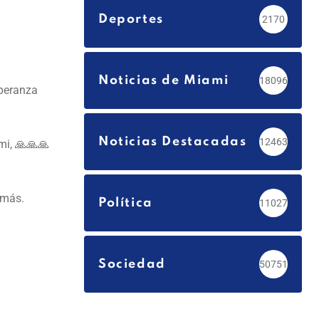
Deportes
2170
Noticias de Miami
18096
speranza
Noticias Destacadas
12463
mi, 🙏🙏🙏
 más.
Política
11027
Sociedad
50751