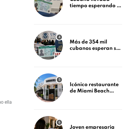
tiempo esperando su
Green Card y la
obtuvo en 20 días
tras Writ of
Mandamus
Más de 354 mil
cubanos esperan su
Green Card mientras
USCIS acumula 1.5
millones de
residencias
pendientes
Icónico restaurante
de Miami Beach
cierra
o ella
repentinamente
después de 15 años
en South Beach
Joven empresaria