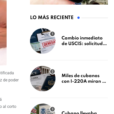
LO MÁS RECIENTE
Cambio inmediato
de USCIS: solicitudes
de inmigración
podrán ser negadas
sin previo aviso
tificada
Miles de cubanos
iz de poder
con I-220A miran al
26 de agosto: esto es
lo que podría
decidirse en una
á
audiencia clave
 al corto
Cubano llevaba