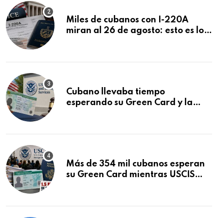
Miles de cubanos con I-220A
miran al 26 de agosto: esto es lo
que podría decidirse en una
audiencia clave
Cubano llevaba tiempo
esperando su Green Card y la
obtuvo en 20 días tras Writ of
Mandamus
Más de 354 mil cubanos esperan
su Green Card mientras USCIS
acumula 1.5 millones de
residencias pendientes